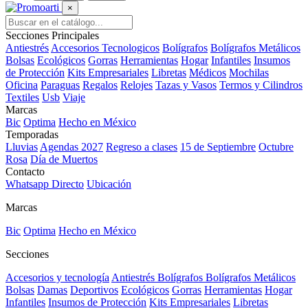
×
Secciones Principales
Antiestrés
Accesorios Tecnologicos
Bolígrafos
Bolígrafos Metálicos
Bolsas
Ecológicos
Gorras
Herramientas
Hogar
Infantiles
Insumos
de Protección
Kits Empresariales
Libretas
Médicos
Mochilas
Oficina
Paraguas
Regalos
Relojes
Tazas y Vasos
Termos y Cilindros
Textiles
Usb
Viaje
Marcas
Bic
Optima
Hecho en México
Temporadas
Lluvias
Agendas 2027
Regreso a clases
15 de Septiembre
Octubre
Rosa
Día de Muertos
Contacto
Whatsapp Directo
Ubicación
Marcas
Bic
Optima
Hecho en México
Secciones
Accesorios y tecnología
Antiestrés
Bolígrafos
Bolígrafos Metálicos
Bolsas
Damas
Deportivos
Ecológicos
Gorras
Herramientas
Hogar
Infantiles
Insumos de Protección
Kits Empresariales
Libretas