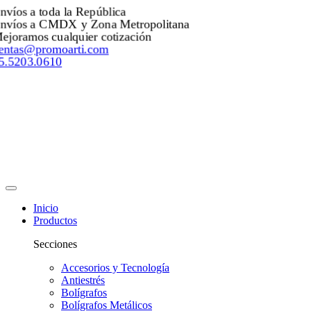
Envíos a toda la República
Envíos a CMDX y Zona Metropolitana
Mejoramos cualquier cotización
ventas@promoarti.com
55.5203.0610
Inicio
Productos
Secciones
Accesorios y Tecnología
Antiestrés
Bolígrafos
Bolígrafos Metálicos