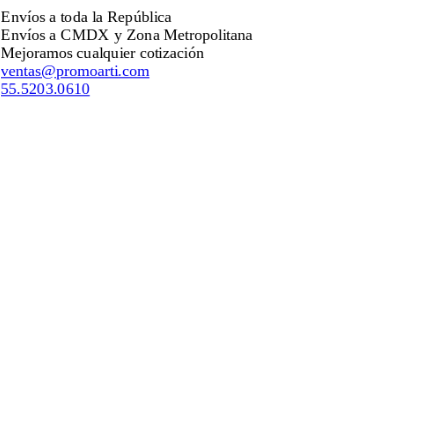
 a toda la República
s a CMDX y Zona Metropolitana
mos cualquier cotización
s@promoarti.com
03.0610