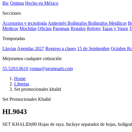
Bic
Optima
Hecho en México
Secciones
Accesorios y tecnología
Antiestrés
Bolígrafos
Bolígrafos Metálicos
Bo
Medicos
Mochilas
Oficina
Paraguas
Regalos
Relojes
Tazas y Vasos
T
Temporadas
Lluvias
Agendas 2027
Regreso a clases
15 de Septiembre
Octubre R
Mejoramos cualquier cotización
55.5203.0610
ventas@promoarti.com
Home
Libretas
Set promocionales khalid
Set Promocionales Khalid
HL9043
CAT0004
SET KHALID(80 Hojas de raya. Incluye separador de hojas, bolígrafo