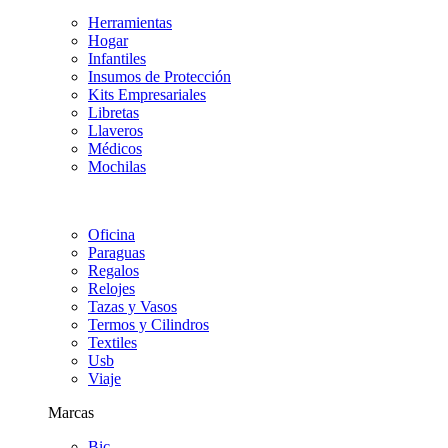
Herramientas
Hogar
Infantiles
Insumos de Protección
Kits Empresariales
Libretas
Llaveros
Médicos
Mochilas
Oficina
Paraguas
Regalos
Relojes
Tazas y Vasos
Termos y Cilindros
Textiles
Usb
Viaje
Marcas
Bic