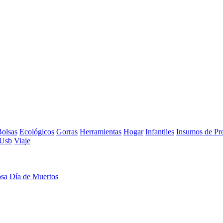
olsas
Ecológicos
Gorras
Herramientas
Hogar
Infantiles
Insumos de Pr
Usb
Viaje
osa
Día de Muertos