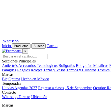
Whatsapp
Inicio
Carrito
Productos
Buscar
×
Secciones Principales
Antiestrés
Accesorios Tecnologicos
Bolígrafos
Bolígrafos Metálicos
B
Paraguas
Regalos
Relojes
Tazas y Vasos
Termos y Cilindros
Textiles
Marcas
Bic
Optima
Hecho en México
Temporadas
Lluvias
Agendas 2027
Regreso a clases
15 de Septiembre
Octubre R
Contacto
Whatsapp Directo
Ubicación
Marcas