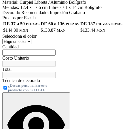
Material:
Curpiel Libreta / Aluminio Bolígrafo
Medidas:
12.4 x 17.6 cm Libreta / 1 x 14 cm Bolígrafo
Decorado Recomendado:
Impresión Grabado
Precios por Escala
DE 37 a 59
DE 60 a 136
DE 137
PIEZAS
PIEZAS
PIEZAS O MÁS
$144.30
$138.87
$133.44
MXN
MXN
MXN
Selecciona el color
Cantidad
Costo Unitario
Total
Técnica de decorado
¿Deseas personalizar este
producto con tu LOGO?