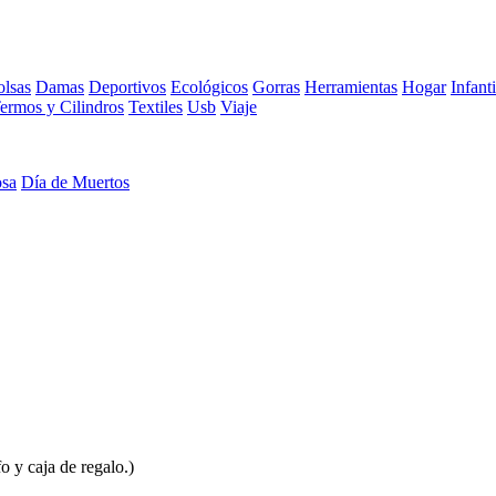
lsas
Damas
Deportivos
Ecológicos
Gorras
Herramientas
Hogar
Infanti
ermos y Cilindros
Textiles
Usb
Viaje
osa
Día de Muertos
 y caja de regalo.)