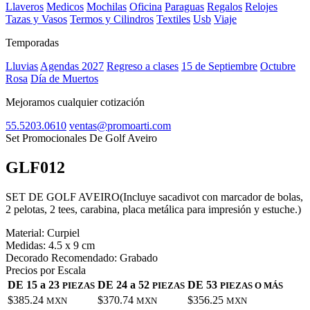
Llaveros
Medicos
Mochilas
Oficina
Paraguas
Regalos
Relojes
Tazas y Vasos
Termos y Cilindros
Textiles
Usb
Viaje
Temporadas
Lluvias
Agendas 2027
Regreso a clases
15 de Septiembre
Octubre
Rosa
Día de Muertos
Mejoramos cualquier cotización
55.5203.0610
ventas@promoarti.com
Set Promocionales De Golf Aveiro
GLF012
CAT0004
SET DE GOLF AVEIRO(Incluye sacadivot con marcador de bolas,
2 pelotas, 2 tees, carabina, placa metálica para impresión y estuche.)
Material:
Curpiel
Medidas:
4.5 x 9 cm
Decorado Recomendado:
Grabado
Precios por Escala
DE 15 a 23
DE 24 a 52
DE 53
PIEZAS
PIEZAS
PIEZAS O MÁS
$385.24
$370.74
$356.25
MXN
MXN
MXN