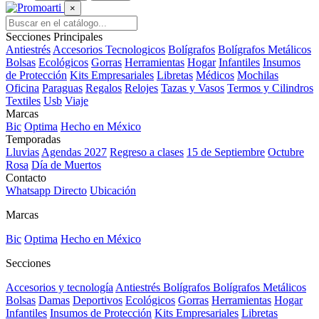
×
Secciones Principales
Antiestrés
Accesorios Tecnologicos
Bolígrafos
Bolígrafos Metálicos
Bolsas
Ecológicos
Gorras
Herramientas
Hogar
Infantiles
Insumos
de Protección
Kits Empresariales
Libretas
Médicos
Mochilas
Oficina
Paraguas
Regalos
Relojes
Tazas y Vasos
Termos y Cilindros
Textiles
Usb
Viaje
Marcas
Bic
Optima
Hecho en México
Temporadas
Lluvias
Agendas 2027
Regreso a clases
15 de Septiembre
Octubre
Rosa
Día de Muertos
Contacto
Whatsapp Directo
Ubicación
Marcas
Bic
Optima
Hecho en México
Secciones
Accesorios y tecnología
Antiestrés
Bolígrafos
Bolígrafos Metálicos
Bolsas
Damas
Deportivos
Ecológicos
Gorras
Herramientas
Hogar
Infantiles
Insumos de Protección
Kits Empresariales
Libretas