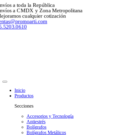
Envíos a toda la República
Envíos a CMDX y Zona Metropolitana
Mejoramos cualquier cotización
ventas@promoarti.com
55.5203.0610
Inicio
Productos
Secciones
Accesorios y Tecnología
Antiestrés
Bolígrafos
Bolígrafos Metálicos