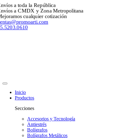
Envíos a toda la República
Envíos a CMDX y Zona Metropolitana
Mejoramos cualquier cotización
ventas@promoarti.com
55.5203.0610
Inicio
Productos
Secciones
Accesorios y Tecnología
Antiestrés
Bolígrafos
Bolígrafos Metálicos