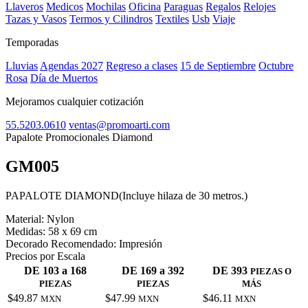
Llaveros
Medicos
Mochilas
Oficina
Paraguas
Regalos
Relojes
Tazas y Vasos
Termos y Cilindros
Textiles
Usb
Viaje
Temporadas
Lluvias
Agendas 2027
Regreso a clases
15 de Septiembre
Octubre
Rosa
Día de Muertos
Mejoramos cualquier cotización
55.5203.0610
ventas@promoarti.com
Papalote Promocionales Diamond
GM005
CAT0004
PAPALOTE DIAMOND(Incluye hilaza de 30 metros.)
Material:
Nylon
Medidas:
58 x 69 cm
Decorado Recomendado:
Impresión
Precios por Escala
DE 103 a 168
DE 169 a 392
DE 393
PIEZAS O
PIEZAS
PIEZAS
MÁS
$49.87
$47.99
$46.11
MXN
MXN
MXN