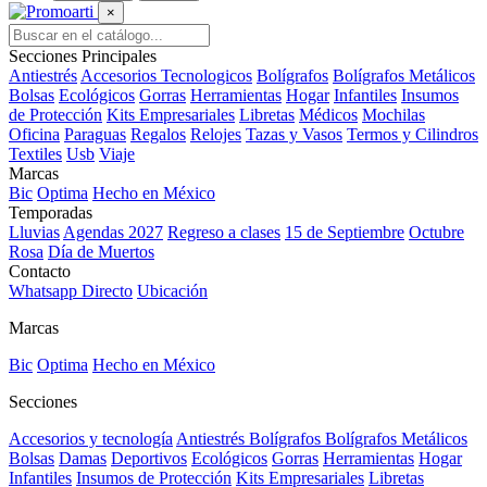
×
Secciones Principales
Antiestrés
Accesorios Tecnologicos
Bolígrafos
Bolígrafos Metálicos
Bolsas
Ecológicos
Gorras
Herramientas
Hogar
Infantiles
Insumos
de Protección
Kits Empresariales
Libretas
Médicos
Mochilas
Oficina
Paraguas
Regalos
Relojes
Tazas y Vasos
Termos y Cilindros
Textiles
Usb
Viaje
Marcas
Bic
Optima
Hecho en México
Temporadas
Lluvias
Agendas 2027
Regreso a clases
15 de Septiembre
Octubre
Rosa
Día de Muertos
Contacto
Whatsapp Directo
Ubicación
Marcas
Bic
Optima
Hecho en México
Secciones
Accesorios y tecnología
Antiestrés
Bolígrafos
Bolígrafos Metálicos
Bolsas
Damas
Deportivos
Ecológicos
Gorras
Herramientas
Hogar
Infantiles
Insumos de Protección
Kits Empresariales
Libretas