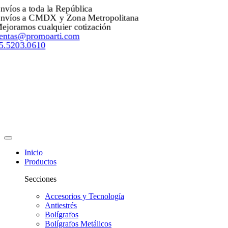
Envíos a toda la República
Envíos a CMDX y Zona Metropolitana
Mejoramos cualquier cotización
ventas@promoarti.com
55.5203.0610
Inicio
Productos
Secciones
Accesorios y Tecnología
Antiestrés
Bolígrafos
Bolígrafos Metálicos