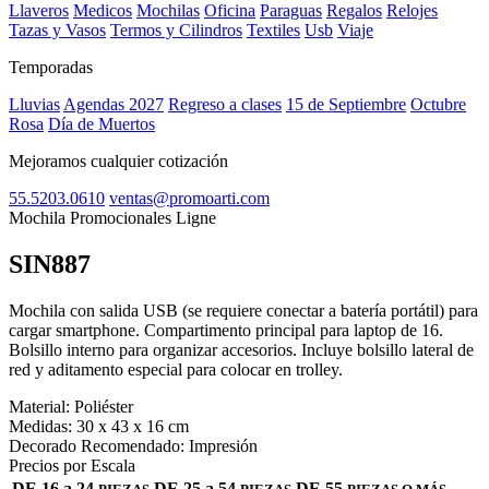
Llaveros
Medicos
Mochilas
Oficina
Paraguas
Regalos
Relojes
Tazas y Vasos
Termos y Cilindros
Textiles
Usb
Viaje
Temporadas
Lluvias
Agendas 2027
Regreso a clases
15 de Septiembre
Octubre
Rosa
Día de Muertos
Mejoramos cualquier cotización
55.5203.0610
ventas@promoarti.com
Mochila Promocionales Ligne
SIN887
CAT0004
Mochila con salida USB (se requiere conectar a batería portátil) para
cargar smartphone. Compartimento principal para laptop de 16.
Bolsillo interno para organizar accesorios. Incluye bolsillo lateral de
red y aditamento especial para colocar en trolley.
Material:
Poliéster
Medidas:
30 x 43 x 16 cm
Decorado Recomendado:
Impresión
Precios por Escala
DE 16 a 24
DE 25 a 54
DE 55