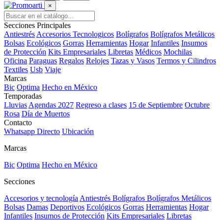
×
Secciones Principales
Antiestrés
Accesorios Tecnologicos
Bolígrafos
Bolígrafos Metálicos
Bolsas
Ecológicos
Gorras
Herramientas
Hogar
Infantiles
Insumos
de Protección
Kits Empresariales
Libretas
Médicos
Mochilas
Oficina
Paraguas
Regalos
Relojes
Tazas y Vasos
Termos y Cilindros
Textiles
Usb
Viaje
Marcas
Bic
Optima
Hecho en México
Temporadas
Lluvias
Agendas 2027
Regreso a clases
15 de Septiembre
Octubre
Rosa
Día de Muertos
Contacto
Whatsapp Directo
Ubicación
Marcas
Bic
Optima
Hecho en México
Secciones
Accesorios y tecnología
Antiestrés
Bolígrafos
Bolígrafos Metálicos
Bolsas
Damas
Deportivos
Ecológicos
Gorras
Herramientas
Hogar
Infantiles
Insumos de Protección
Kits Empresariales
Libretas