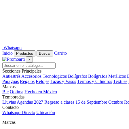
Whatsapp
Inicio
Carrito
Productos
Buscar
×
Secciones Principales
Antiestrés
Accesorios Tecnologicos
Bolígrafos
Bolígrafos Metálicos
B
Paraguas
Regalos
Relojes
Tazas y Vasos
Termos y Cilindros
Textiles
Marcas
Bic
Optima
Hecho en México
Temporadas
Lluvias
Agendas 2027
Regreso a clases
15 de Septiembre
Octubre R
Contacto
Whatsapp Directo
Ubicación
Marcas