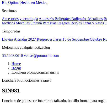
Bic
Optima
Hecho en México
Secciones
Accesorios y tecnología
Antiestrés
Bolígrafos
Bolígrafos Metálicos
Bo
Medicos
Mochilas
Oficina
Paraguas
Regalos
Relojes
Tazas y Vasos
T
Temporadas
Lluvias
Agendas 2027
Regreso a clases
15 de Septiembre
Octubre R
Mejoramos cualquier cotización
55.5203.0610
ventas@promoarti.com
Home
Hogar
Lonchera promocionales saanvi
Lonchera Promocionales Saanvi
SIN981
CAT0004
Lonchera de poliester e interior metalizado, bolsillo frontal para organ