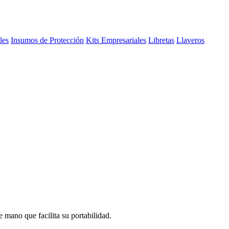
les
Insumos de Protección
Kits Empresariales
Libretas
Llaveros
e mano que facilita su portabilidad.