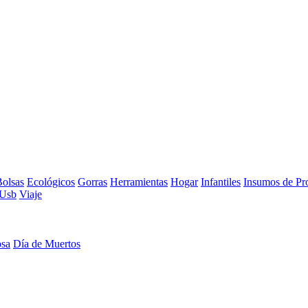
olsas
Ecológicos
Gorras
Herramientas
Hogar
Infantiles
Insumos de Pr
Usb
Viaje
osa
Día de Muertos