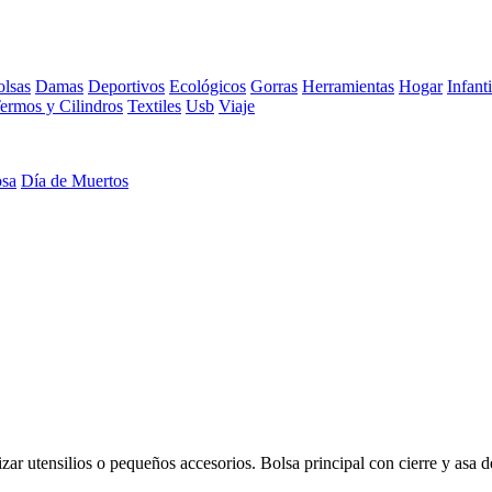
lsas
Damas
Deportivos
Ecológicos
Gorras
Herramientas
Hogar
Infanti
ermos y Cilindros
Textiles
Usb
Viaje
osa
Día de Muertos
izar utensilios o pequeños accesorios. Bolsa principal con cierre y asa d