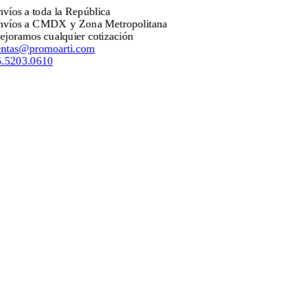
s a toda la República
s a CMDX y Zona Metropolitana
amos cualquier cotización
as@promoarti.com
03.0610