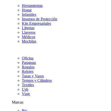
Herramientas
Hogar
Infantiles
Insumos de Protección
Kits Empresariales
Libretas
Llaveros
Médicos
Mochilas
Oficina
Paraguas
Regalos
Relojes
Tazas y Vasos
Termos y Cilindros
Textiles
Usb
Viaje
Marcas
Bic