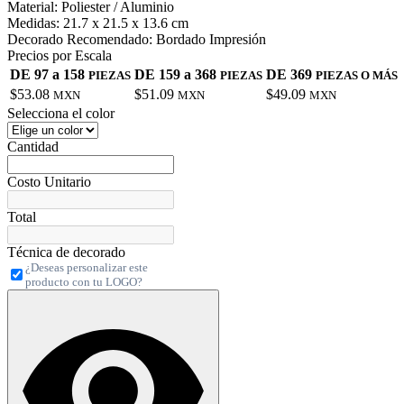
Material:
Poliester / Aluminio
Medidas:
21.7 x 21.5 x 13.6 cm
Decorado Recomendado:
Bordado Impresión
Precios por Escala
DE 97 a 158
DE 159 a 368
DE 369
PIEZAS
PIEZAS
PIEZAS O MÁS
$53.08
$51.09
$49.09
MXN
MXN
MXN
Selecciona el color
Cantidad
Costo Unitario
Total
Técnica de decorado
¿Deseas personalizar este
producto con tu LOGO?