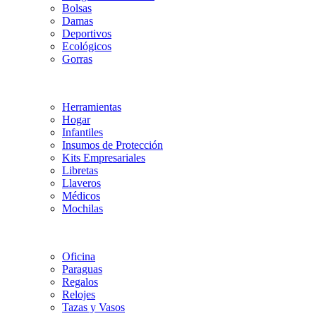
Bolsas
Damas
Deportivos
Ecológicos
Gorras
Herramientas
Hogar
Infantiles
Insumos de Protección
Kits Empresariales
Libretas
Llaveros
Médicos
Mochilas
Oficina
Paraguas
Regalos
Relojes
Tazas y Vasos