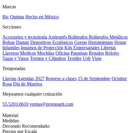
Marcas
Bic
Optima
Hecho en México
Secciones
Accesorios y tecnología
Antiestrés
Bolígrafos
Bolígrafos Metálicos
Bolsas
Damas
Deportivos
Ecológicos
Gorras
Herramientas
Hogar
Infantiles
Insumos de Protección
Kits Empresariales
Libretas
Llaveros
Medicos
Mochilas
Oficina
Paraguas
Regalos
Relojes
Tazas y Vasos
Termos y Cilindros
Textiles
Usb
Viaje
Temporadas
Lluvias
Agendas 2027
Regreso a clases
15 de Septiembre
Octubre
Rosa
Día de Muertos
Mejoramos cualquier cotización
55.5203.0610
ventas@promoarti.com
Material:
Medidas:
Decorado Recomendado:
Precios por Escala