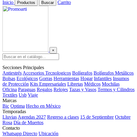
Inicio
Carrito
Productos
Buscar
×
Secciones Principales
Antiestrés
Accesorios Tecnologicos
Bolígrafos
Bolígrafos Metálicos
Bolsas
Ecológicos
Gorras
Herramientas
Hogar
Infantiles
Insumos
de Protección
Kits Empresariales
Libretas
Médicos
Mochilas
Oficina
Paraguas
Regalos
Relojes
Tazas y Vasos
Termos y Cilindros
Textiles
Usb
Viaje
Marcas
Bic
Optima
Hecho en México
Temporadas
Lluvias
Agendas 2027
Regreso a clases
15 de Septiembre
Octubre
Rosa
Día de Muertos
Contacto
Whatsapp Directo
Ubicación