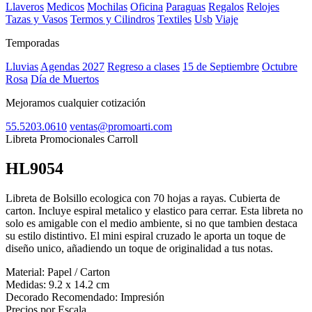
Llaveros
Medicos
Mochilas
Oficina
Paraguas
Regalos
Relojes
Tazas y Vasos
Termos y Cilindros
Textiles
Usb
Viaje
Temporadas
Lluvias
Agendas 2027
Regreso a clases
15 de Septiembre
Octubre
Rosa
Día de Muertos
Mejoramos cualquier cotización
55.5203.0610
ventas@promoarti.com
Libreta Promocionales Carroll
HL9054
CAT0004
Libreta de Bolsillo ecologica con 70 hojas a rayas. Cubierta de
carton. Incluye espiral metalico y elastico para cerrar. Esta libreta no
solo es amigable con el medio ambiente, si no que tambien destaca
su estilo distintivo. El mini espiral cruzado le aporta un toque de
diseño unico, añadiendo un toque de originalidad a tus notas.
Material:
Papel / Carton
Medidas:
9.2 x 14.2 cm
Decorado Recomendado:
Impresión
Precios por Escala