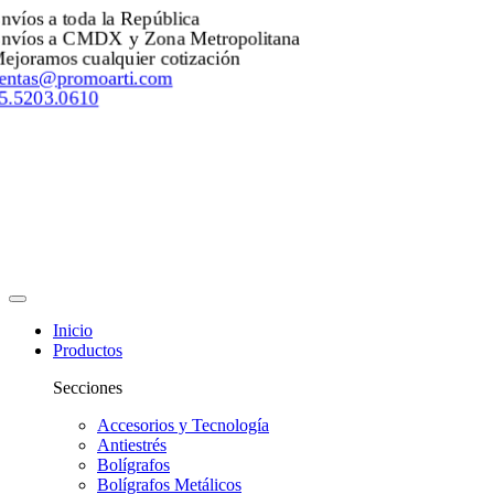
Envíos a toda la República
Envíos a CMDX y Zona Metropolitana
Mejoramos cualquier cotización
ventas@promoarti.com
55.5203.0610
Inicio
Productos
Secciones
Accesorios y Tecnología
Antiestrés
Bolígrafos
Bolígrafos Metálicos