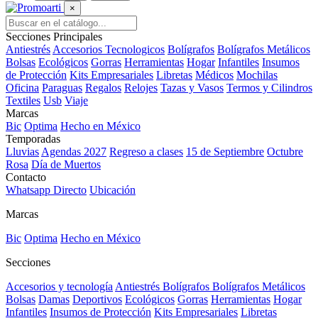
×
Secciones Principales
Antiestrés
Accesorios Tecnologicos
Bolígrafos
Bolígrafos Metálicos
Bolsas
Ecológicos
Gorras
Herramientas
Hogar
Infantiles
Insumos
de Protección
Kits Empresariales
Libretas
Médicos
Mochilas
Oficina
Paraguas
Regalos
Relojes
Tazas y Vasos
Termos y Cilindros
Textiles
Usb
Viaje
Marcas
Bic
Optima
Hecho en México
Temporadas
Lluvias
Agendas 2027
Regreso a clases
15 de Septiembre
Octubre
Rosa
Día de Muertos
Contacto
Whatsapp Directo
Ubicación
Marcas
Bic
Optima
Hecho en México
Secciones
Accesorios y tecnología
Antiestrés
Bolígrafos
Bolígrafos Metálicos
Bolsas
Damas
Deportivos
Ecológicos
Gorras
Herramientas
Hogar
Infantiles
Insumos de Protección
Kits Empresariales
Libretas