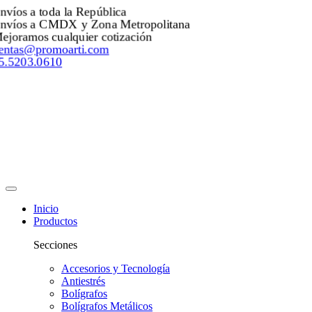
Envíos a toda la República
Envíos a CMDX y Zona Metropolitana
Mejoramos cualquier cotización
ventas@promoarti.com
55.5203.0610
Inicio
Productos
Secciones
Accesorios y Tecnología
Antiestrés
Bolígrafos
Bolígrafos Metálicos