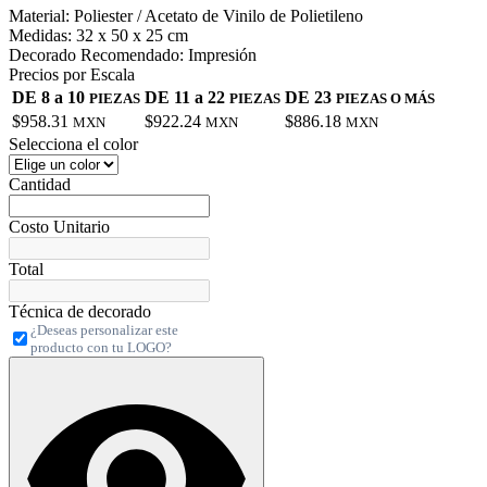
Material:
Poliester / Acetato de Vinilo de Polietileno
Medidas:
32 x 50 x 25 cm
Decorado Recomendado:
Impresión
Precios por Escala
DE 8 a 10
DE 11 a 22
DE 23
PIEZAS
PIEZAS
PIEZAS O MÁS
$958.31
$922.24
$886.18
MXN
MXN
MXN
Selecciona el color
Cantidad
Costo Unitario
Total
Técnica de decorado
¿Deseas personalizar este
producto con tu LOGO?