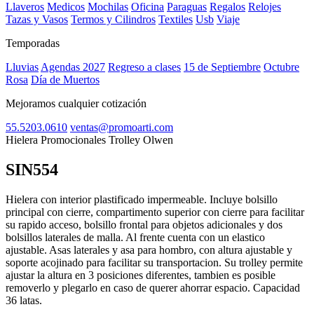
Llaveros
Medicos
Mochilas
Oficina
Paraguas
Regalos
Relojes
Tazas y Vasos
Termos y Cilindros
Textiles
Usb
Viaje
Temporadas
Lluvias
Agendas 2027
Regreso a clases
15 de Septiembre
Octubre
Rosa
Día de Muertos
Mejoramos cualquier cotización
55.5203.0610
ventas@promoarti.com
Hielera Promocionales Trolley Olwen
SIN554
CAT0004
Hielera con interior plastificado impermeable. Incluye bolsillo
principal con cierre, compartimento superior con cierre para facilitar
su rapido acceso, bolsillo frontal para objetos adicionales y dos
bolsillos laterales de malla. Al frente cuenta con un elastico
ajustable. Asas laterales y asa para hombro, con altura ajustable y
soporte acojinado para facilitar su transportacion. Su trolley permite
ajustar la altura en 3 posiciones diferentes, tambien es posible
removerlo y plegarlo en caso de querer ahorrar espacio. Capacidad
36 latas.