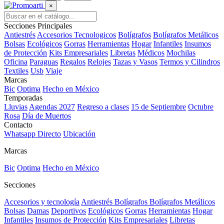
×
Secciones Principales
Antiestrés
Accesorios Tecnologicos
Bolígrafos
Bolígrafos Metálicos
Bolsas
Ecológicos
Gorras
Herramientas
Hogar
Infantiles
Insumos
de Protección
Kits Empresariales
Libretas
Médicos
Mochilas
Oficina
Paraguas
Regalos
Relojes
Tazas y Vasos
Termos y Cilindros
Textiles
Usb
Viaje
Marcas
Bic
Optima
Hecho en México
Temporadas
Lluvias
Agendas 2027
Regreso a clases
15 de Septiembre
Octubre
Rosa
Día de Muertos
Contacto
Whatsapp Directo
Ubicación
Marcas
Bic
Optima
Hecho en México
Secciones
Accesorios y tecnología
Antiestrés
Bolígrafos
Bolígrafos Metálicos
Bolsas
Damas
Deportivos
Ecológicos
Gorras
Herramientas
Hogar
Infantiles
Insumos de Protección
Kits Empresariales
Libretas