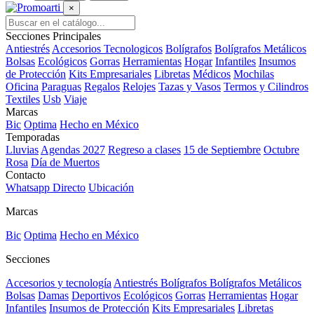
×
Secciones Principales
Antiestrés
Accesorios Tecnologicos
Bolígrafos
Bolígrafos Metálicos
Bolsas
Ecológicos
Gorras
Herramientas
Hogar
Infantiles
Insumos
de Protección
Kits Empresariales
Libretas
Médicos
Mochilas
Oficina
Paraguas
Regalos
Relojes
Tazas y Vasos
Termos y Cilindros
Textiles
Usb
Viaje
Marcas
Bic
Optima
Hecho en México
Temporadas
Lluvias
Agendas 2027
Regreso a clases
15 de Septiembre
Octubre
Rosa
Día de Muertos
Contacto
Whatsapp Directo
Ubicación
Marcas
Bic
Optima
Hecho en México
Secciones
Accesorios y tecnología
Antiestrés
Bolígrafos
Bolígrafos Metálicos
Bolsas
Damas
Deportivos
Ecológicos
Gorras
Herramientas
Hogar
Infantiles
Insumos de Protección
Kits Empresariales
Libretas