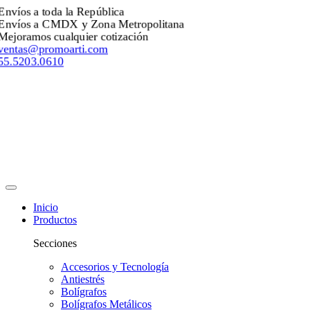
nvíos a toda la República
nvíos a CMDX y Zona Metropolitana
ejoramos cualquier cotización
entas@promoarti.com
5.5203.0610
Inicio
Productos
Secciones
Accesorios y Tecnología
Antiestrés
Bolígrafos
Bolígrafos Metálicos