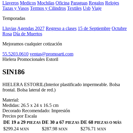
Llaveros
Medicos
Mochilas
Oficina
Paraguas
Regalos
Relojes
Tazas y Vasos
Termos y Cilindros
Textiles
Usb
Viaje
Temporadas
Lluvias
Agendas 2027
Regreso a clases
15 de Septiembre
Octubre
Rosa
Día de Muertos
Mejoramos cualquier cotización
55.5203.0610
ventas@promoarti.com
Hielera Promocionales Estoril
SIN186
CAT0004
HIELERA ESTORIL(Interior plastificado impermeable. Bolsa
frontal. Bolsa lateral de red.)
Material:
Medidas:
26.5 x 24 x 16.5 cm
Decorado Recomendado:
Impresión
Precios por Escala
DE 19 a 29
DE 30 a 67
DE 68
PIEZAS
PIEZAS
PIEZAS O MÁS
$299.24
$287.98
$276.71
MXN
MXN
MXN