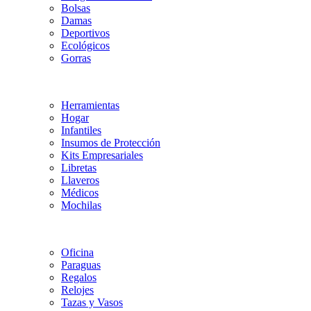
Bolsas
Damas
Deportivos
Ecológicos
Gorras
Herramientas
Hogar
Infantiles
Insumos de Protección
Kits Empresariales
Libretas
Llaveros
Médicos
Mochilas
Oficina
Paraguas
Regalos
Relojes
Tazas y Vasos