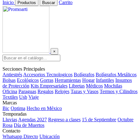
Inicio
Carrito
Productos
Buscar
×
Secciones Principales
Antiestrés
Accesorios Tecnologicos
Bolígrafos
Bolígrafos Metálicos
Bolsas
Ecológicos
Gorras
Herramientas
Hogar
Infantiles
Insumos
de Protección
Kits Empresariales
Libretas
Médicos
Mochilas
Oficina
Paraguas
Regalos
Relojes
Tazas y Vasos
Termos y Cilindros
Textiles
Usb
Viaje
Marcas
Bic
Optima
Hecho en México
Temporadas
Lluvias
Agendas 2027
Regreso a clases
15 de Septiembre
Octubre
Rosa
Día de Muertos
Contacto
Whatsapp Directo
Ubicación