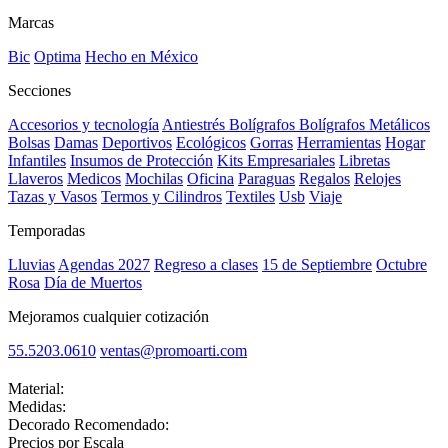
Marcas
Bic
Optima
Hecho en México
Secciones
Accesorios y tecnología
Antiestrés
Bolígrafos
Bolígrafos Metálicos
Bolsas
Damas
Deportivos
Ecológicos
Gorras
Herramientas
Hogar
Infantiles
Insumos de Protección
Kits Empresariales
Libretas
Llaveros
Medicos
Mochilas
Oficina
Paraguas
Regalos
Relojes
Tazas y Vasos
Termos y Cilindros
Textiles
Usb
Viaje
Temporadas
Lluvias
Agendas 2027
Regreso a clases
15 de Septiembre
Octubre
Rosa
Día de Muertos
Mejoramos cualquier cotización
55.5203.0610
ventas@promoarti.com
Material:
Medidas:
Decorado Recomendado:
Precios por Escala