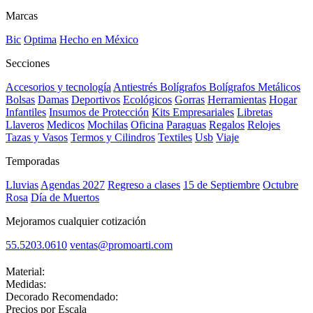
Marcas
Bic
Optima
Hecho en México
Secciones
Accesorios y tecnología
Antiestrés
Bolígrafos
Bolígrafos Metálicos
Bolsas
Damas
Deportivos
Ecológicos
Gorras
Herramientas
Hogar
Infantiles
Insumos de Protección
Kits Empresariales
Libretas
Llaveros
Medicos
Mochilas
Oficina
Paraguas
Regalos
Relojes
Tazas y Vasos
Termos y Cilindros
Textiles
Usb
Viaje
Temporadas
Lluvias
Agendas 2027
Regreso a clases
15 de Septiembre
Octubre
Rosa
Día de Muertos
Mejoramos cualquier cotización
55.5203.0610
ventas@promoarti.com
Material:
Medidas:
Decorado Recomendado:
Precios por Escala