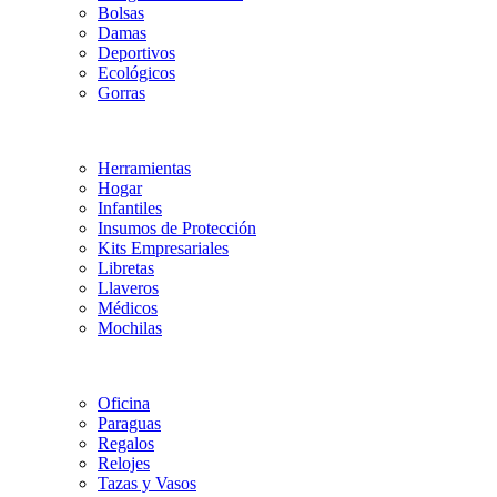
Bolsas
Damas
Deportivos
Ecológicos
Gorras
Herramientas
Hogar
Infantiles
Insumos de Protección
Kits Empresariales
Libretas
Llaveros
Médicos
Mochilas
Oficina
Paraguas
Regalos
Relojes
Tazas y Vasos