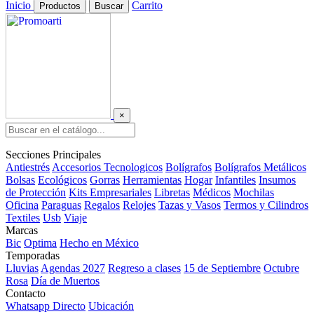
Inicio
Carrito
Productos
Buscar
×
Secciones Principales
Antiestrés
Accesorios Tecnologicos
Bolígrafos
Bolígrafos Metálicos
Bolsas
Ecológicos
Gorras
Herramientas
Hogar
Infantiles
Insumos
de Protección
Kits Empresariales
Libretas
Médicos
Mochilas
Oficina
Paraguas
Regalos
Relojes
Tazas y Vasos
Termos y Cilindros
Textiles
Usb
Viaje
Marcas
Bic
Optima
Hecho en México
Temporadas
Lluvias
Agendas 2027
Regreso a clases
15 de Septiembre
Octubre
Rosa
Día de Muertos
Contacto
Whatsapp Directo
Ubicación