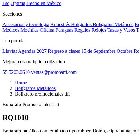
Bic
Optima
Hecho en México
Secciones
Accesorios y tecnología
Antiestrés
Bolígrafos
Bolígrafos Metálicos
Bo
Medicos
Mochilas
Oficina
Paraguas
Regalos
Relojes
Tazas y Vasos
T
Temporadas
Lluvias
Agendas 2027
Regreso a clases
15 de Septiembre
Octubre R
Mejoramos cualquier cotización
55.5203.0610
ventas@promoarti.com
Home
Bolígrafos Metálicos
Boligrafo promocionales tift
Boligrafo Promocionales Tift
RQ1010
CAT0004
Bolígrafo metálico con terminado tipo rubber. Botón, clip y punta en