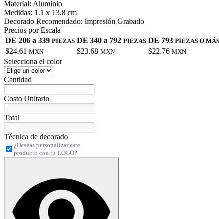
Material:
Aluminio
Medidas:
1.1 x 13.8 cm
Decorado Recomendado:
Impresión Grabado
Precios por Escala
DE 206 a 339
DE 340 a 792
DE 793
PIEZAS
PIEZAS
PIEZAS O MÁ
$24.61
$23.68
$22.76
MXN
MXN
MXN
Selecciona el color
Cantidad
Costo Unitario
Total
Técnica de decorado
¿Deseas personalizar este
producto con tu LOGO?