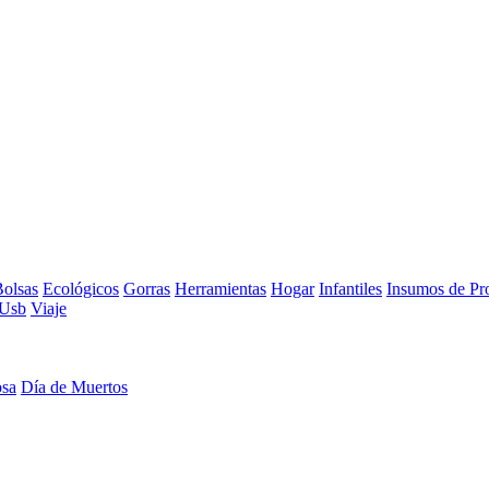
olsas
Ecológicos
Gorras
Herramientas
Hogar
Infantiles
Insumos de Pr
Usb
Viaje
osa
Día de Muertos