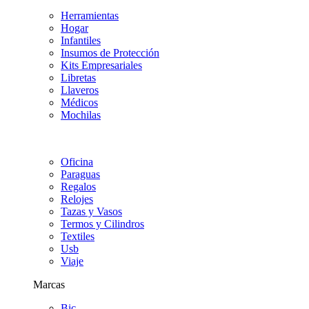
Herramientas
Hogar
Infantiles
Insumos de Protección
Kits Empresariales
Libretas
Llaveros
Médicos
Mochilas
Oficina
Paraguas
Regalos
Relojes
Tazas y Vasos
Termos y Cilindros
Textiles
Usb
Viaje
Marcas
Bic