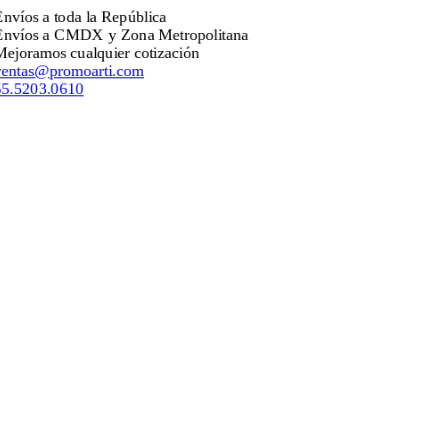
a toda la República
 a CMDX y Zona Metropolitana
os cualquier cotización
@promoarti.com
3.0610