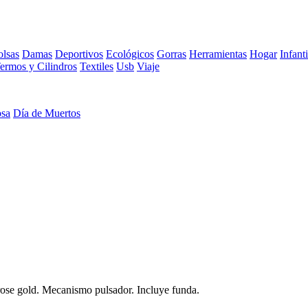
lsas
Damas
Deportivos
Ecológicos
Gorras
Herramientas
Hogar
Infanti
ermos y Cilindros
Textiles
Usb
Viaje
osa
Día de Muertos
 rose gold. Mecanismo pulsador. Incluye funda.