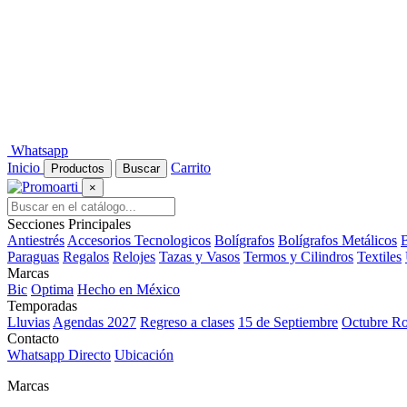
Whatsapp
Inicio
Carrito
Productos
Buscar
×
Secciones Principales
Antiestrés
Accesorios Tecnologicos
Bolígrafos
Bolígrafos Metálicos
B
Paraguas
Regalos
Relojes
Tazas y Vasos
Termos y Cilindros
Textiles
Marcas
Bic
Optima
Hecho en México
Temporadas
Lluvias
Agendas 2027
Regreso a clases
15 de Septiembre
Octubre R
Contacto
Whatsapp Directo
Ubicación
Marcas