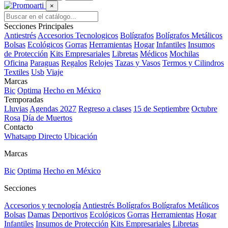
×
Secciones Principales
Antiestrés
Accesorios Tecnologicos
Bolígrafos
Bolígrafos Metálicos
Bolsas
Ecológicos
Gorras
Herramientas
Hogar
Infantiles
Insumos
de Protección
Kits Empresariales
Libretas
Médicos
Mochilas
Oficina
Paraguas
Regalos
Relojes
Tazas y Vasos
Termos y Cilindros
Textiles
Usb
Viaje
Marcas
Bic
Optima
Hecho en México
Temporadas
Lluvias
Agendas 2027
Regreso a clases
15 de Septiembre
Octubre
Rosa
Día de Muertos
Contacto
Whatsapp Directo
Ubicación
Marcas
Bic
Optima
Hecho en México
Secciones
Accesorios y tecnología
Antiestrés
Bolígrafos
Bolígrafos Metálicos
Bolsas
Damas
Deportivos
Ecológicos
Gorras
Herramientas
Hogar
Infantiles
Insumos de Protección
Kits Empresariales
Libretas