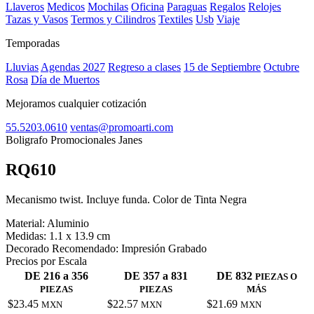
Llaveros
Medicos
Mochilas
Oficina
Paraguas
Regalos
Relojes
Tazas y Vasos
Termos y Cilindros
Textiles
Usb
Viaje
Temporadas
Lluvias
Agendas 2027
Regreso a clases
15 de Septiembre
Octubre
Rosa
Día de Muertos
Mejoramos cualquier cotización
55.5203.0610
ventas@promoarti.com
Boligrafo Promocionales Janes
RQ610
CAT0004
Mecanismo twist. Incluye funda. Color de Tinta Negra
Material:
Aluminio
Medidas:
1.1 x 13.9 cm
Decorado Recomendado:
Impresión Grabado
Precios por Escala
DE 216 a 356
DE 357 a 831
DE 832
PIEZAS O
PIEZAS
PIEZAS
MÁS
$23.45
$22.57
$21.69
MXN
MXN
MXN