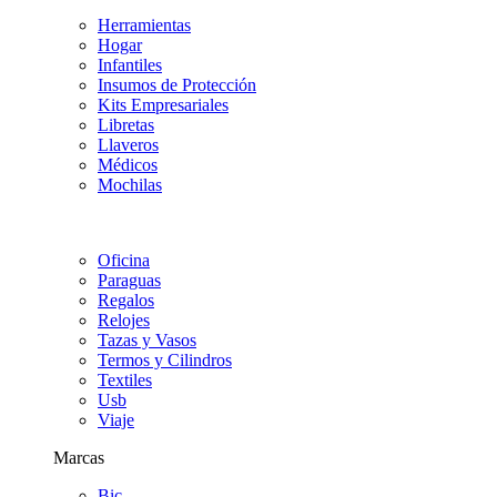
Herramientas
Hogar
Infantiles
Insumos de Protección
Kits Empresariales
Libretas
Llaveros
Médicos
Mochilas
Oficina
Paraguas
Regalos
Relojes
Tazas y Vasos
Termos y Cilindros
Textiles
Usb
Viaje
Marcas
Bic