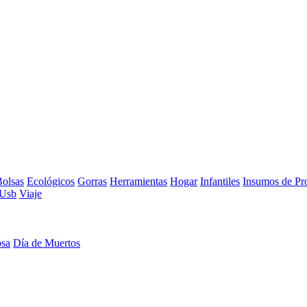
olsas
Ecológicos
Gorras
Herramientas
Hogar
Infantiles
Insumos de Pr
Usb
Viaje
osa
Día de Muertos