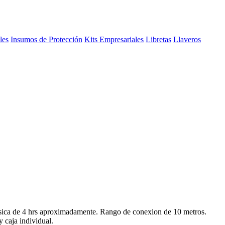
les
Insumos de Protección
Kits Empresariales
Libretas
Llaveros
usica de 4 hrs aproximadamente. Rango de conexion de 10 metros.
 caja individual.