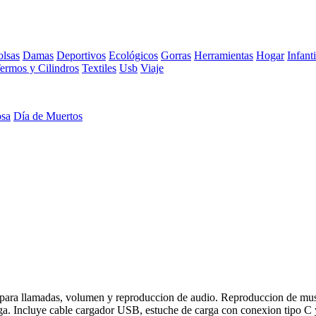
lsas
Damas
Deportivos
Ecológicos
Gorras
Herramientas
Hogar
Infanti
ermos y Cilindros
Textiles
Usb
Viaje
osa
Día de Muertos
h para llamadas, volumen y reproduccion de audio. Reproduccion de m
a. Incluye cable cargador USB, estuche de carga con conexion tipo C y