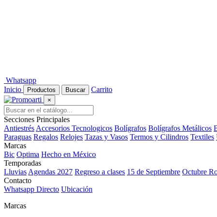
Whatsapp
Inicio
Carrito
Productos
Buscar
×
Secciones Principales
Antiestrés
Accesorios Tecnologicos
Bolígrafos
Bolígrafos Metálicos
B
Paraguas
Regalos
Relojes
Tazas y Vasos
Termos y Cilindros
Textiles
Marcas
Bic
Optima
Hecho en México
Temporadas
Lluvias
Agendas 2027
Regreso a clases
15 de Septiembre
Octubre R
Contacto
Whatsapp Directo
Ubicación
Marcas