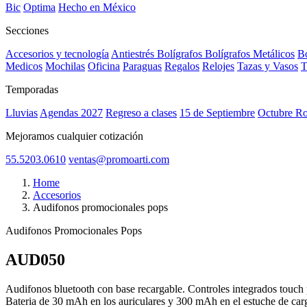
Bic
Optima
Hecho en México
Secciones
Accesorios y tecnología
Antiestrés
Bolígrafos
Bolígrafos Metálicos
Bo
Medicos
Mochilas
Oficina
Paraguas
Regalos
Relojes
Tazas y Vasos
T
Temporadas
Lluvias
Agendas 2027
Regreso a clases
15 de Septiembre
Octubre R
Mejoramos cualquier cotización
55.5203.0610
ventas@promoarti.com
Home
Accesorios
Audifonos promocionales pops
Audifonos Promocionales Pops
AUD050
CAT0004
Audifonos bluetooth con base recargable. Controles integrados touc
Bateria de 30 mAh en los auriculares y 300 mAh en el estuche de carg