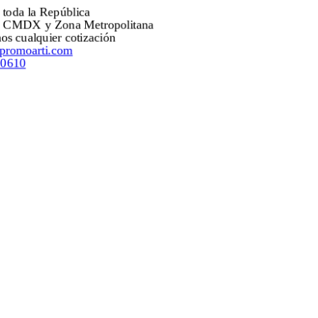
os a toda la República
os a CMDX y Zona Metropolitana
ramos cualquier cotización
as@promoarti.com
203.0610