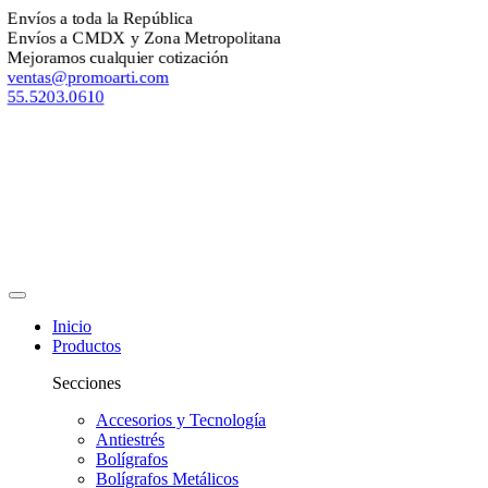
nvíos a toda la República
nvíos a CMDX y Zona Metropolitana
ejoramos cualquier cotización
entas@promoarti.com
5.5203.0610
Inicio
Productos
Secciones
Accesorios y Tecnología
Antiestrés
Bolígrafos
Bolígrafos Metálicos