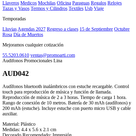
Llaveros
Medicos
Mochilas
Oficina
Paraguas
Regalos
Relojes
Tazas y Vasos
Termos y Cilindros
Textiles
Usb
Viaje
Temporadas
Lluvias
Agendas 2027
Regreso a clases
15 de Septiembre
Octubre
Rosa
Día de Muertos
Mejoramos cualquier cotización
55.5203.0610
ventas@promoarti.com
Audifonos Promocionales Lina
AUD042
CAT0004
Audífonos bluetooth inalámbricos con estuche recargable. Control
touch para reproducción de música y función de llamada.
Reproducción de música de 2 a 3 horas. Tiempo de carga 1 hora.
Rango de conexión de 10 metros. Batería de 30 mAh (audífonos) y
200 mAh (estuche). Incluye estuche con puerto micro USB y cable
auxiliar.
Material:
Plástico
Medidas:
4.4 x 5.6 x 2.1 cm
Decorado Recomendado:
Impresión