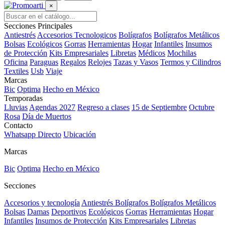
×
Secciones Principales
Antiestrés
Accesorios Tecnologicos
Bolígrafos
Bolígrafos Metálicos
Bolsas
Ecológicos
Gorras
Herramientas
Hogar
Infantiles
Insumos
de Protección
Kits Empresariales
Libretas
Médicos
Mochilas
Oficina
Paraguas
Regalos
Relojes
Tazas y Vasos
Termos y Cilindros
Textiles
Usb
Viaje
Marcas
Bic
Optima
Hecho en México
Temporadas
Lluvias
Agendas 2027
Regreso a clases
15 de Septiembre
Octubre
Rosa
Día de Muertos
Contacto
Whatsapp Directo
Ubicación
Marcas
Bic
Optima
Hecho en México
Secciones
Accesorios y tecnología
Antiestrés
Bolígrafos
Bolígrafos Metálicos
Bolsas
Damas
Deportivos
Ecológicos
Gorras
Herramientas
Hogar
Infantiles
Insumos de Protección
Kits Empresariales
Libretas