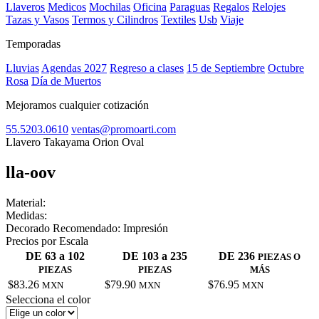
Llaveros
Medicos
Mochilas
Oficina
Paraguas
Regalos
Relojes
Tazas y Vasos
Termos y Cilindros
Textiles
Usb
Viaje
Temporadas
Lluvias
Agendas 2027
Regreso a clases
15 de Septiembre
Octubre
Rosa
Día de Muertos
Mejoramos cualquier cotización
55.5203.0610
ventas@promoarti.com
Llavero Takayama Orion Oval
lla-oov
CAT0003
Material:
Medidas:
Decorado Recomendado:
Impresión
Precios por Escala
DE 63 a 102
DE 103 a 235
DE 236
PIEZAS O
PIEZAS
PIEZAS
MÁS
$83.26
$79.90
$76.95
MXN
MXN
MXN
Selecciona el color