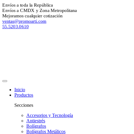
nvíos a toda la República
nvíos a CMDX y Zona Metropolitana
ejoramos cualquier cotización
entas@promoarti.com
5.5203.0610
Inicio
Productos
Secciones
Accesorios y Tecnología
Antiestrés
Bolígrafos
Bolígrafos Metálicos