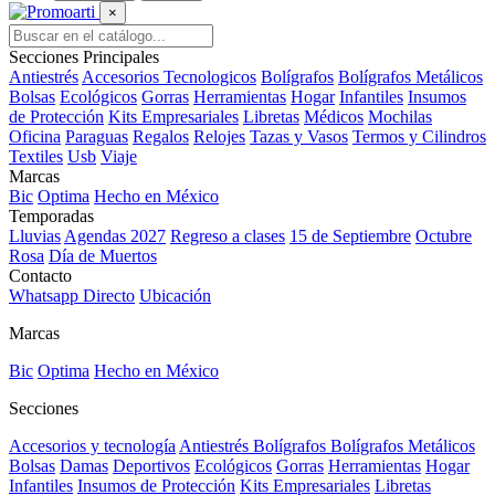
×
Secciones Principales
Antiestrés
Accesorios Tecnologicos
Bolígrafos
Bolígrafos Metálicos
Bolsas
Ecológicos
Gorras
Herramientas
Hogar
Infantiles
Insumos
de Protección
Kits Empresariales
Libretas
Médicos
Mochilas
Oficina
Paraguas
Regalos
Relojes
Tazas y Vasos
Termos y Cilindros
Textiles
Usb
Viaje
Marcas
Bic
Optima
Hecho en México
Temporadas
Lluvias
Agendas 2027
Regreso a clases
15 de Septiembre
Octubre
Rosa
Día de Muertos
Contacto
Whatsapp Directo
Ubicación
Marcas
Bic
Optima
Hecho en México
Secciones
Accesorios y tecnología
Antiestrés
Bolígrafos
Bolígrafos Metálicos
Bolsas
Damas
Deportivos
Ecológicos
Gorras
Herramientas
Hogar
Infantiles
Insumos de Protección
Kits Empresariales
Libretas