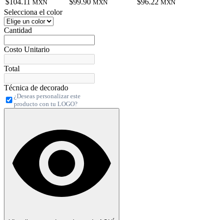
$104.11
$99.90
$96.22
MXN
MXN
MXN
Selecciona el color
Cantidad
Costo Unitario
Total
Técnica de decorado
¿Deseas personalizar este
producto con tu LOGO?