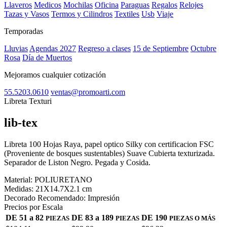
Llaveros
Medicos
Mochilas
Oficina
Paraguas
Regalos
Relojes
Tazas y Vasos
Termos y Cilindros
Textiles
Usb
Viaje
Temporadas
Lluvias
Agendas 2027
Regreso a clases
15 de Septiembre
Octubre
Rosa
Día de Muertos
Mejoramos cualquier cotización
55.5203.0610
ventas@promoarti.com
Libreta Texturi
lib-tex
CAT0003
Libreta 100 Hojas Raya, papel optico Silky con certificacion FSC
(Proveniente de bosques sustentables) Suave Cubierta texturizada.
Separador de Liston Negro. Pegada y Cosida.
Material:
POLIURETANO
Medidas:
21X14.7X2.1 cm
Decorado Recomendado:
Impresión
Precios por Escala
DE 51 a 82
DE 83 a 189
DE 190
PIEZAS
PIEZAS
PIEZAS O MÁS