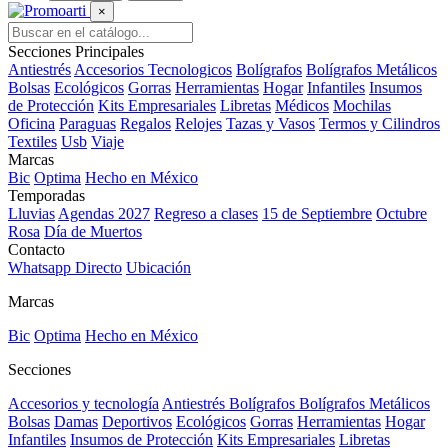
×
Secciones Principales
Antiestrés
Accesorios Tecnologicos
Bolígrafos
Bolígrafos Metálicos
Bolsas
Ecológicos
Gorras
Herramientas
Hogar
Infantiles
Insumos
de Protección
Kits Empresariales
Libretas
Médicos
Mochilas
Oficina
Paraguas
Regalos
Relojes
Tazas y Vasos
Termos y Cilindros
Textiles
Usb
Viaje
Marcas
Bic
Optima
Hecho en México
Temporadas
Lluvias
Agendas 2027
Regreso a clases
15 de Septiembre
Octubre
Rosa
Día de Muertos
Contacto
Whatsapp Directo
Ubicación
Marcas
Bic
Optima
Hecho en México
Secciones
Accesorios y tecnología
Antiestrés
Bolígrafos
Bolígrafos Metálicos
Bolsas
Damas
Deportivos
Ecológicos
Gorras
Herramientas
Hogar
Infantiles
Insumos de Protección
Kits Empresariales
Libretas