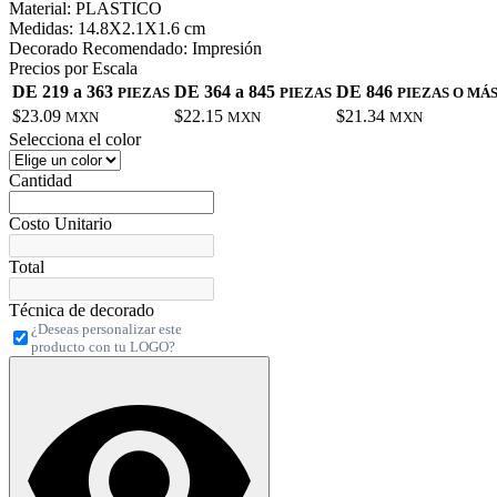
Material:
PLASTICO
Medidas:
14.8X2.1X1.6 cm
Decorado Recomendado:
Impresión
Precios por Escala
DE 219 a 363
DE 364 a 845
DE 846
PIEZAS
PIEZAS
PIEZAS O MÁ
$23.09
$22.15
$21.34
MXN
MXN
MXN
Selecciona el color
Cantidad
Costo Unitario
Total
Técnica de decorado
¿Deseas personalizar este
producto con tu LOGO?