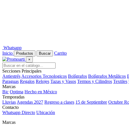
Whatsapp
Inicio
Carrito
Productos
Buscar
×
Secciones Principales
Antiestrés
Accesorios Tecnologicos
Bolígrafos
Bolígrafos Metálicos
B
Paraguas
Regalos
Relojes
Tazas y Vasos
Termos y Cilindros
Textiles
Marcas
Bic
Optima
Hecho en México
Temporadas
Lluvias
Agendas 2027
Regreso a clases
15 de Septiembre
Octubre R
Contacto
Whatsapp Directo
Ubicación
Marcas