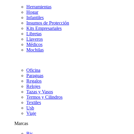
Herramientas
Hogar
Infantiles
Insumos de Protección
Kits Empresariales
Libretas
Llaveros
Médicos
Mochilas
Oficina
Paraguas
Regalos
Relojes
Tazas y Vasos
Termos y Cilindros
Textiles
Usb
Viaje
Marcas
Bic