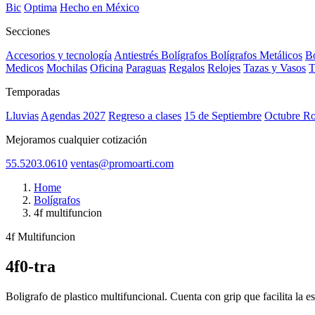
Bic
Optima
Hecho en México
Secciones
Accesorios y tecnología
Antiestrés
Bolígrafos
Bolígrafos Metálicos
Bo
Medicos
Mochilas
Oficina
Paraguas
Regalos
Relojes
Tazas y Vasos
T
Temporadas
Lluvias
Agendas 2027
Regreso a clases
15 de Septiembre
Octubre R
Mejoramos cualquier cotización
55.5203.0610
ventas@promoarti.com
Home
Bolígrafos
4f multifuncion
4f Multifuncion
4f0-tra
CAT0003
Boligrafo de plastico multifuncional. Cuenta con grip que facilita la 