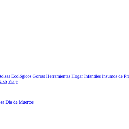
olsas
Ecológicos
Gorras
Herramientas
Hogar
Infantiles
Insumos de Pr
Usb
Viaje
osa
Día de Muertos