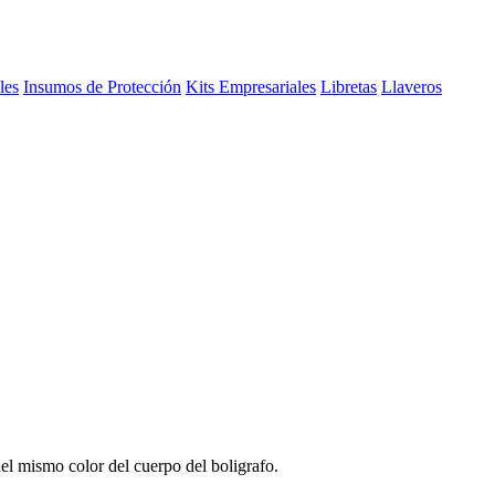
les
Insumos de Protección
Kits Empresariales
Libretas
Llaveros
del mismo color del cuerpo del boligrafo.