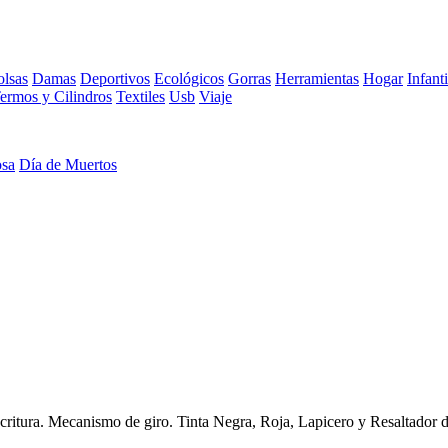
lsas
Damas
Deportivos
Ecológicos
Gorras
Herramientas
Hogar
Infanti
ermos y Cilindros
Textiles
Usb
Viaje
osa
Día de Muertos
escritura. Mecanismo de giro. Tinta Negra, Roja, Lapicero y Resaltador 