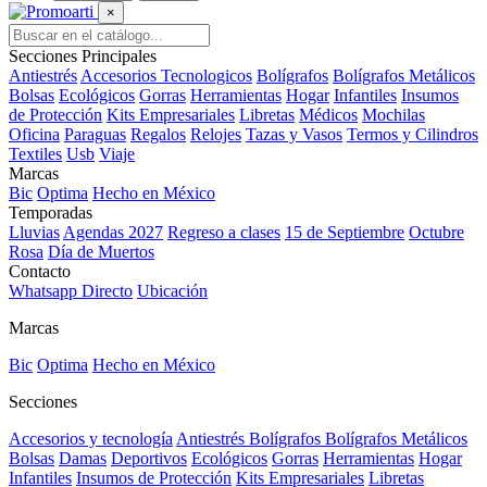
×
Secciones Principales
Antiestrés
Accesorios Tecnologicos
Bolígrafos
Bolígrafos Metálicos
Bolsas
Ecológicos
Gorras
Herramientas
Hogar
Infantiles
Insumos
de Protección
Kits Empresariales
Libretas
Médicos
Mochilas
Oficina
Paraguas
Regalos
Relojes
Tazas y Vasos
Termos y Cilindros
Textiles
Usb
Viaje
Marcas
Bic
Optima
Hecho en México
Temporadas
Lluvias
Agendas 2027
Regreso a clases
15 de Septiembre
Octubre
Rosa
Día de Muertos
Contacto
Whatsapp Directo
Ubicación
Marcas
Bic
Optima
Hecho en México
Secciones
Accesorios y tecnología
Antiestrés
Bolígrafos
Bolígrafos Metálicos
Bolsas
Damas
Deportivos
Ecológicos
Gorras
Herramientas
Hogar
Infantiles
Insumos de Protección
Kits Empresariales
Libretas