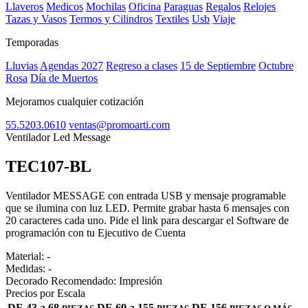
Llaveros
Medicos
Mochilas
Oficina
Paraguas
Regalos
Relojes
Tazas y Vasos
Termos y Cilindros
Textiles
Usb
Viaje
Temporadas
Lluvias
Agendas 2027
Regreso a clases
15 de Septiembre
Octubre
Rosa
Día de Muertos
Mejoramos cualquier cotización
55.5203.0610
ventas@promoarti.com
Ventilador Led Message
TEC107-BL
CAT0010
Ventilador MESSAGE con entrada USB y mensaje programable
que se ilumina con luz LED. Permite grabar hasta 6 mensajes con
20 caracteres cada uno. Pide el link para descargar el Software de
programación con tu Ejecutivo de Cuenta
Material:
-
Medidas:
-
Decorado Recomendado:
Impresión
Precios por Escala
DE 43 a 68
DE 69 a 155
DE 156