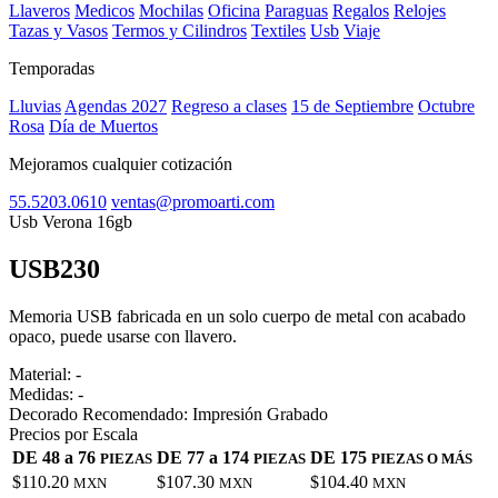
Llaveros
Medicos
Mochilas
Oficina
Paraguas
Regalos
Relojes
Tazas y Vasos
Termos y Cilindros
Textiles
Usb
Viaje
Temporadas
Lluvias
Agendas 2027
Regreso a clases
15 de Septiembre
Octubre
Rosa
Día de Muertos
Mejoramos cualquier cotización
55.5203.0610
ventas@promoarti.com
Usb Verona 16gb
USB230
CAT0010
Memoria USB fabricada en un solo cuerpo de metal con acabado
opaco, puede usarse con llavero.
Material:
-
Medidas:
-
Decorado Recomendado:
Impresión Grabado
Precios por Escala
DE 48 a 76
DE 77 a 174
DE 175
PIEZAS
PIEZAS
PIEZAS O MÁS
$110.20
$107.30
$104.40
MXN
MXN
MXN