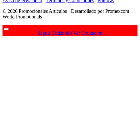
Aviso de Privacidad
|
Términos y Condiciones
|
Politicas
© 2026 Promocionales Artículos · Desarrollado por Promexcom
World Promotionals
Seguir Cotizando
Ver Cotización