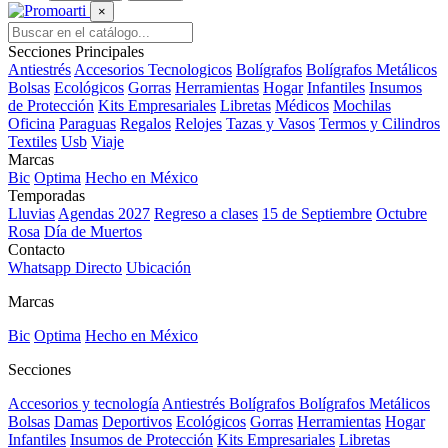
×
Secciones Principales
Antiestrés
Accesorios Tecnologicos
Bolígrafos
Bolígrafos Metálicos
Bolsas
Ecológicos
Gorras
Herramientas
Hogar
Infantiles
Insumos
de Protección
Kits Empresariales
Libretas
Médicos
Mochilas
Oficina
Paraguas
Regalos
Relojes
Tazas y Vasos
Termos y Cilindros
Textiles
Usb
Viaje
Marcas
Bic
Optima
Hecho en México
Temporadas
Lluvias
Agendas 2027
Regreso a clases
15 de Septiembre
Octubre
Rosa
Día de Muertos
Contacto
Whatsapp Directo
Ubicación
Marcas
Bic
Optima
Hecho en México
Secciones
Accesorios y tecnología
Antiestrés
Bolígrafos
Bolígrafos Metálicos
Bolsas
Damas
Deportivos
Ecológicos
Gorras
Herramientas
Hogar
Infantiles
Insumos de Protección
Kits Empresariales
Libretas