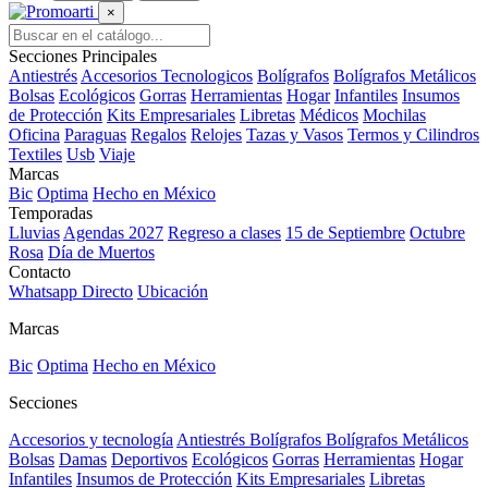
×
Secciones Principales
Antiestrés
Accesorios Tecnologicos
Bolígrafos
Bolígrafos Metálicos
Bolsas
Ecológicos
Gorras
Herramientas
Hogar
Infantiles
Insumos
de Protección
Kits Empresariales
Libretas
Médicos
Mochilas
Oficina
Paraguas
Regalos
Relojes
Tazas y Vasos
Termos y Cilindros
Textiles
Usb
Viaje
Marcas
Bic
Optima
Hecho en México
Temporadas
Lluvias
Agendas 2027
Regreso a clases
15 de Septiembre
Octubre
Rosa
Día de Muertos
Contacto
Whatsapp Directo
Ubicación
Marcas
Bic
Optima
Hecho en México
Secciones
Accesorios y tecnología
Antiestrés
Bolígrafos
Bolígrafos Metálicos
Bolsas
Damas
Deportivos
Ecológicos
Gorras
Herramientas
Hogar
Infantiles
Insumos de Protección
Kits Empresariales
Libretas