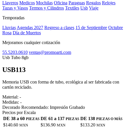
Llaveros
Medicos
Mochilas
Oficina
Paraguas
Regalos
Relojes
Tazas y Vasos
Termos y Cilindros
Textiles
Usb
Viaje
Temporadas
Lluvias
Agendas 2027
Regreso a clases
15 de Septiembre
Octubre
Rosa
Día de Muertos
Mejoramos cualquier cotización
55.5203.0610
ventas@promoarti.com
Usb Tubo 8gb
USB113
CAT0010
Memoria USB con forma de tubo, ecológica al ser fabricada con
cartón reciclado.
Material:
-
Medidas:
-
Decorado Recomendado:
Impresión Grabado
Precios por Escala
DE 38 a 60
DE 61 a 137
DE 138
PIEZAS
PIEZAS
PIEZAS O MÁS
$140.60
$136.90
$133.20
MXN
MXN
MXN