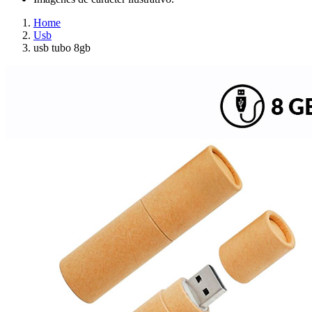
Home
Usb
usb tubo 8gb