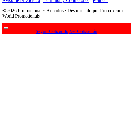
Aviso de Privacidad
|
Términos y Condiciones
|
Politicas
© 2026 Promocionales Artículos · Desarrollado por Promexcom
World Promotionals
Seguir Cotizando
Ver Cotización