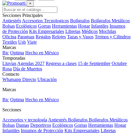
×
Secciones Principales
Antiestrés
Accesorios Tecnologicos
Bolígrafos
Bolígrafos Metálicos
Bolsas
Ecológicos
Gorras
Herramientas
Hogar
Infantiles
Insumos
de Protección
Kits Empresariales
Libretas
Médicos
Mochilas
Oficina
Paraguas
Regalos
Relojes
Tazas y Vasos
Termos y Cilindros
Textiles
Usb
Viaje
Marcas
Bic
Optima
Hecho en México
Temporadas
Lluvias
Agendas 2027
Regreso a clases
15 de Septiembre
Octubre
Rosa
Día de Muertos
Contacto
Whatsapp Directo
Ubicación
Marcas
Bic
Optima
Hecho en México
Secciones
Accesorios y tecnología
Antiestrés
Bolígrafos
Bolígrafos Metálicos
Bolsas
Damas
Deportivos
Ecológicos
Gorras
Herramientas
Hogar
Infantiles
Insumos de Protección
Kits Empresariales
Libretas