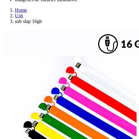
Home
Usb
usb slap 16gb