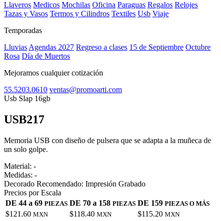
Llaveros
Medicos
Mochilas
Oficina
Paraguas
Regalos
Relojes
Tazas y Vasos
Termos y Cilindros
Textiles
Usb
Viaje
Temporadas
Lluvias
Agendas 2027
Regreso a clases
15 de Septiembre
Octubre
Rosa
Día de Muertos
Mejoramos cualquier cotización
55.5203.0610
ventas@promoarti.com
Usb Slap 16gb
USB217
CAT0010
Memoria USB con diseño de pulsera que se adapta a la muñeca de
un solo golpe.
Material:
-
Medidas:
-
Decorado Recomendado:
Impresión Grabado
Precios por Escala
DE 44 a 69
DE 70 a 158
DE 159
PIEZAS
PIEZAS
PIEZAS O MÁS
$121.60
$118.40
$115.20
MXN
MXN
MXN