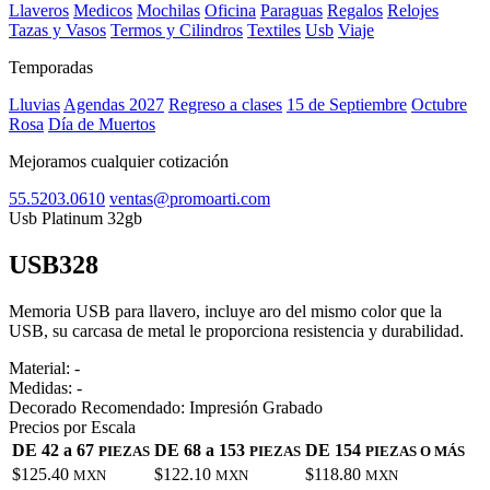
Llaveros
Medicos
Mochilas
Oficina
Paraguas
Regalos
Relojes
Tazas y Vasos
Termos y Cilindros
Textiles
Usb
Viaje
Temporadas
Lluvias
Agendas 2027
Regreso a clases
15 de Septiembre
Octubre
Rosa
Día de Muertos
Mejoramos cualquier cotización
55.5203.0610
ventas@promoarti.com
Usb Platinum 32gb
USB328
CAT0010
Memoria USB para llavero, incluye aro del mismo color que la
USB, su carcasa de metal le proporciona resistencia y durabilidad.
Material:
-
Medidas:
-
Decorado Recomendado:
Impresión Grabado
Precios por Escala
DE 42 a 67
DE 68 a 153
DE 154
PIEZAS
PIEZAS
PIEZAS O MÁS
$125.40
$122.10
$118.80
MXN
MXN
MXN