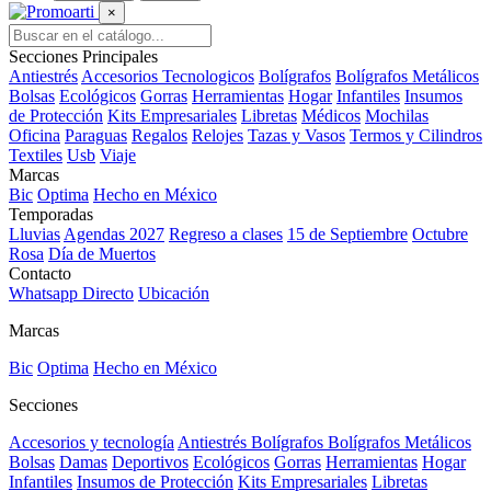
×
Secciones Principales
Antiestrés
Accesorios Tecnologicos
Bolígrafos
Bolígrafos Metálicos
Bolsas
Ecológicos
Gorras
Herramientas
Hogar
Infantiles
Insumos
de Protección
Kits Empresariales
Libretas
Médicos
Mochilas
Oficina
Paraguas
Regalos
Relojes
Tazas y Vasos
Termos y Cilindros
Textiles
Usb
Viaje
Marcas
Bic
Optima
Hecho en México
Temporadas
Lluvias
Agendas 2027
Regreso a clases
15 de Septiembre
Octubre
Rosa
Día de Muertos
Contacto
Whatsapp Directo
Ubicación
Marcas
Bic
Optima
Hecho en México
Secciones
Accesorios y tecnología
Antiestrés
Bolígrafos
Bolígrafos Metálicos
Bolsas
Damas
Deportivos
Ecológicos
Gorras
Herramientas
Hogar
Infantiles
Insumos de Protección
Kits Empresariales
Libretas