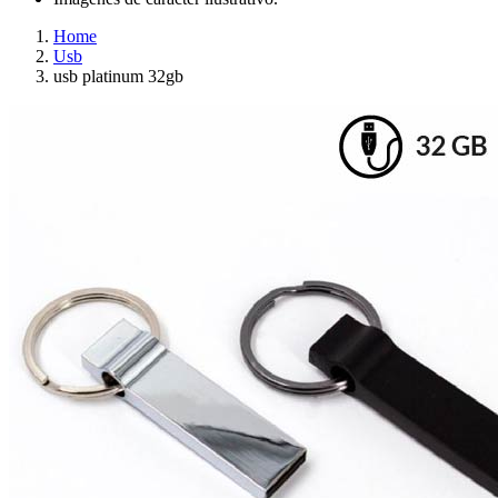
Home
Usb
usb platinum 32gb