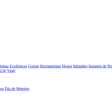
olsas
Ecológicos
Gorras
Herramientas
Hogar
Infantiles
Insumos de Pr
Usb
Viaje
osa
Día de Muertos