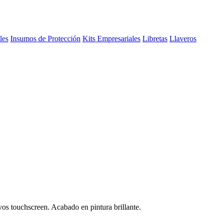
les
Insumos de Protección
Kits Empresariales
Libretas
Llaveros
vos touchscreen. Acabado en pintura brillante.