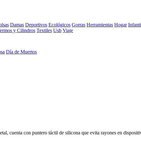
lsas
Damas
Deportivos
Ecológicos
Gorras
Herramientas
Hogar
Infanti
ermos y Cilindros
Textiles
Usb
Viaje
osa
Día de Muertos
l, cuenta con puntero táctil de silicona que evita rayones en dispositi