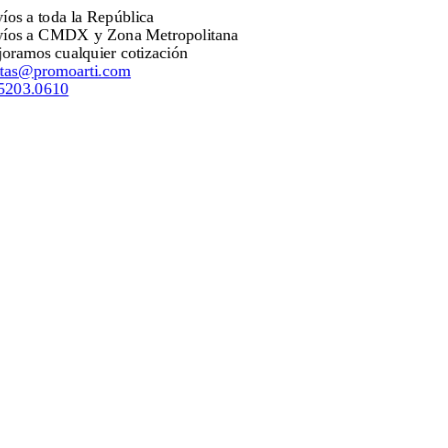
nvíos a toda la República
nvíos a CMDX y Zona Metropolitana
ejoramos cualquier cotización
entas@promoarti.com
5.5203.0610