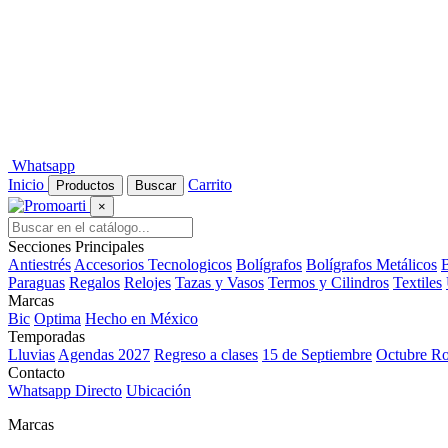
Whatsapp
Inicio
Carrito
Productos
Buscar
×
Secciones Principales
Antiestrés
Accesorios Tecnologicos
Bolígrafos
Bolígrafos Metálicos
B
Paraguas
Regalos
Relojes
Tazas y Vasos
Termos y Cilindros
Textiles
Marcas
Bic
Optima
Hecho en México
Temporadas
Lluvias
Agendas 2027
Regreso a clases
15 de Septiembre
Octubre R
Contacto
Whatsapp Directo
Ubicación
Marcas