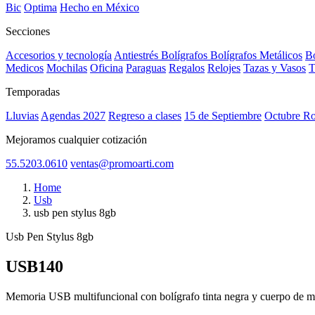
Bic
Optima
Hecho en México
Secciones
Accesorios y tecnología
Antiestrés
Bolígrafos
Bolígrafos Metálicos
Bo
Medicos
Mochilas
Oficina
Paraguas
Regalos
Relojes
Tazas y Vasos
T
Temporadas
Lluvias
Agendas 2027
Regreso a clases
15 de Septiembre
Octubre R
Mejoramos cualquier cotización
55.5203.0610
ventas@promoarti.com
Home
Usb
usb pen stylus 8gb
Usb Pen Stylus 8gb
USB140
CAT0010
Memoria USB multifuncional con bolígrafo tinta negra y cuerpo de meta