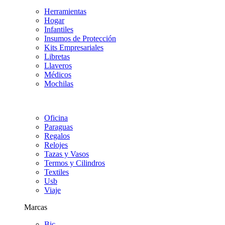
Herramientas
Hogar
Infantiles
Insumos de Protección
Kits Empresariales
Libretas
Llaveros
Médicos
Mochilas
Oficina
Paraguas
Regalos
Relojes
Tazas y Vasos
Termos y Cilindros
Textiles
Usb
Viaje
Marcas
Bic