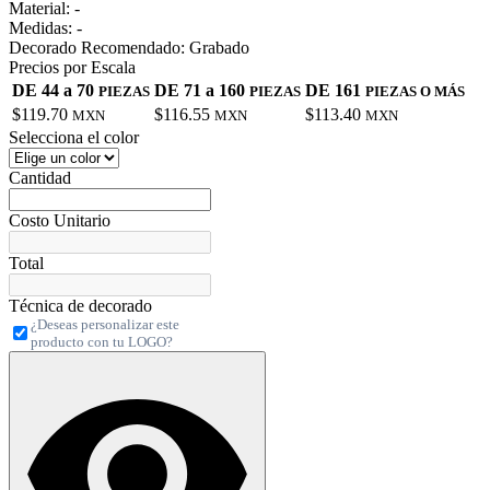
Material:
-
Medidas:
-
Decorado Recomendado:
Grabado
Precios por Escala
DE 44 a 70
DE 71 a 160
DE 161
PIEZAS
PIEZAS
PIEZAS O MÁS
$119.70
$116.55
$113.40
MXN
MXN
MXN
Selecciona el color
Cantidad
Costo Unitario
Total
Técnica de decorado
¿Deseas personalizar este
producto con tu LOGO?