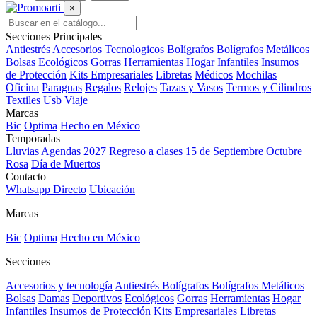
×
Secciones Principales
Antiestrés
Accesorios Tecnologicos
Bolígrafos
Bolígrafos Metálicos
Bolsas
Ecológicos
Gorras
Herramientas
Hogar
Infantiles
Insumos
de Protección
Kits Empresariales
Libretas
Médicos
Mochilas
Oficina
Paraguas
Regalos
Relojes
Tazas y Vasos
Termos y Cilindros
Textiles
Usb
Viaje
Marcas
Bic
Optima
Hecho en México
Temporadas
Lluvias
Agendas 2027
Regreso a clases
15 de Septiembre
Octubre
Rosa
Día de Muertos
Contacto
Whatsapp Directo
Ubicación
Marcas
Bic
Optima
Hecho en México
Secciones
Accesorios y tecnología
Antiestrés
Bolígrafos
Bolígrafos Metálicos
Bolsas
Damas
Deportivos
Ecológicos
Gorras
Herramientas
Hogar
Infantiles
Insumos de Protección
Kits Empresariales
Libretas