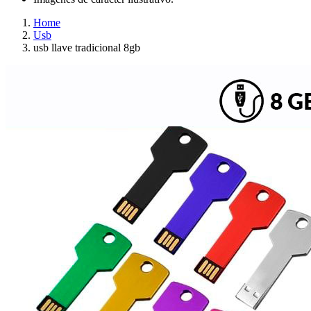
Home
Usb
usb llave tradicional 8gb