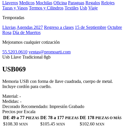
Llaveros
Medicos
Mochilas
Oficina
Paraguas
Regalos
Relojes
Tazas y Vasos
Termos y Cilindros
Textiles
Usb
Viaje
Temporadas
Lluvias
Agendas 2027
Regreso a clases
15 de Septiembre
Octubre
Rosa
Día de Muertos
Mejoramos cualquier cotización
55.5203.0610
ventas@promoarti.com
Usb Llave Tradicional 8gb
USB069
CAT0010
Memoria USB con forma de llave cuadrada, cuerpo de metal.
Incluye cordón para cuello.
Material:
-
Medidas:
-
Decorado Recomendado:
Impresión Grabado
Precios por Escala
DE 49 a 77
DE 78 a 177
DE 178
PIEZAS
PIEZAS
PIEZAS O MÁS
$108.30
$105.45
$102.60
MXN
MXN
MXN