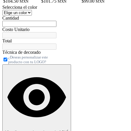
$104.50
$101.75
$99.00
MXN
MXN
MXN
Selecciona el color
Cantidad
Costo Unitario
Total
Técnica de decorado
¿Deseas personalizar este
producto con tu LOGO?