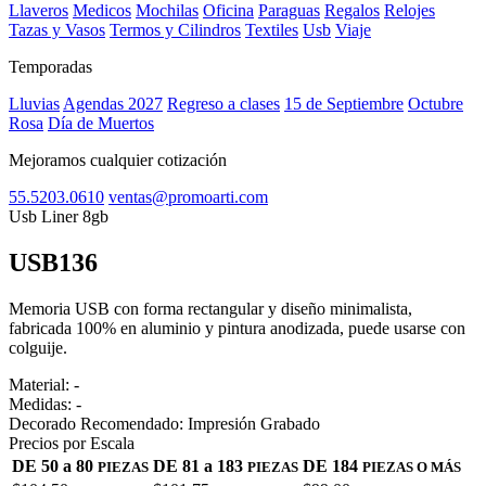
Llaveros
Medicos
Mochilas
Oficina
Paraguas
Regalos
Relojes
Tazas y Vasos
Termos y Cilindros
Textiles
Usb
Viaje
Temporadas
Lluvias
Agendas 2027
Regreso a clases
15 de Septiembre
Octubre
Rosa
Día de Muertos
Mejoramos cualquier cotización
55.5203.0610
ventas@promoarti.com
Usb Liner 8gb
USB136
CAT0010
Memoria USB con forma rectangular y diseño minimalista,
fabricada 100% en aluminio y pintura anodizada, puede usarse con
colguije.
Material:
-
Medidas:
-
Decorado Recomendado:
Impresión Grabado
Precios por Escala
DE 50 a 80
DE 81 a 183
DE 184
PIEZAS
PIEZAS
PIEZAS O MÁS