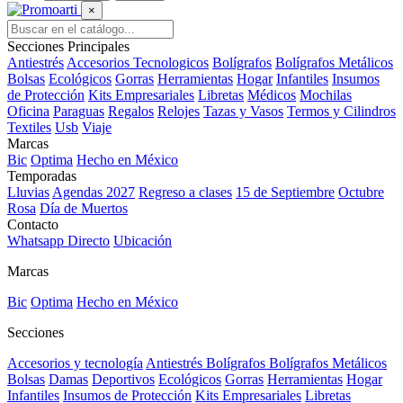
×
Secciones Principales
Antiestrés
Accesorios Tecnologicos
Bolígrafos
Bolígrafos Metálicos
Bolsas
Ecológicos
Gorras
Herramientas
Hogar
Infantiles
Insumos
de Protección
Kits Empresariales
Libretas
Médicos
Mochilas
Oficina
Paraguas
Regalos
Relojes
Tazas y Vasos
Termos y Cilindros
Textiles
Usb
Viaje
Marcas
Bic
Optima
Hecho en México
Temporadas
Lluvias
Agendas 2027
Regreso a clases
15 de Septiembre
Octubre
Rosa
Día de Muertos
Contacto
Whatsapp Directo
Ubicación
Marcas
Bic
Optima
Hecho en México
Secciones
Accesorios y tecnología
Antiestrés
Bolígrafos
Bolígrafos Metálicos
Bolsas
Damas
Deportivos
Ecológicos
Gorras
Herramientas
Hogar
Infantiles
Insumos de Protección
Kits Empresariales
Libretas