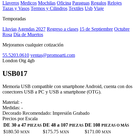
Llaveros
Medicos
Mochilas
Oficina
Paraguas
Regalos
Relojes
Tazas y Vasos
Termos y Cilindros
Textiles
Usb
Viaje
Temporadas
Lluvias
Agendas 2027
Regreso a clases
15 de Septiembre
Octubre
Rosa
Día de Muertos
Mejoramos cualquier cotización
55.5203.0610
ventas@promoarti.com
London Otg 4gb
USB017
CAT0010
Memoria USB compatible con smartphone Android, cuenta con dos
conectores USB a PC y USB a smartphone (OTG).
Material:
-
Medidas:
-
Decorado Recomendado:
Impresión Grabado
Precios por Escala
DE 30 a 47
DE 48 a 107
DE 108
PIEZAS
PIEZAS
PIEZAS O MÁS
$180.50
$175.75
$171.00
MXN
MXN
MXN