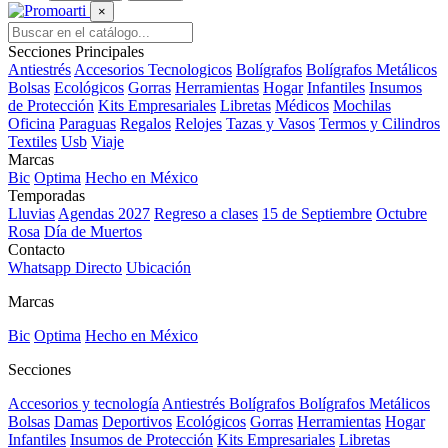
×
Secciones Principales
Antiestrés
Accesorios Tecnologicos
Bolígrafos
Bolígrafos Metálicos
Bolsas
Ecológicos
Gorras
Herramientas
Hogar
Infantiles
Insumos
de Protección
Kits Empresariales
Libretas
Médicos
Mochilas
Oficina
Paraguas
Regalos
Relojes
Tazas y Vasos
Termos y Cilindros
Textiles
Usb
Viaje
Marcas
Bic
Optima
Hecho en México
Temporadas
Lluvias
Agendas 2027
Regreso a clases
15 de Septiembre
Octubre
Rosa
Día de Muertos
Contacto
Whatsapp Directo
Ubicación
Marcas
Bic
Optima
Hecho en México
Secciones
Accesorios y tecnología
Antiestrés
Bolígrafos
Bolígrafos Metálicos
Bolsas
Damas
Deportivos
Ecológicos
Gorras
Herramientas
Hogar
Infantiles
Insumos de Protección
Kits Empresariales
Libretas