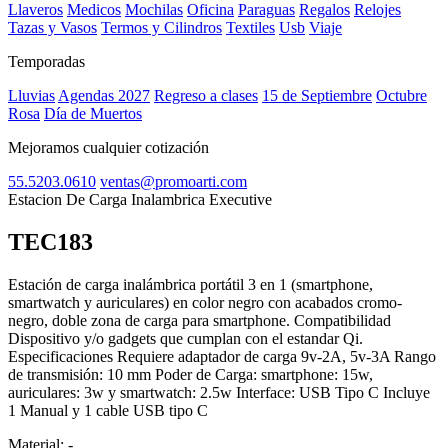
Llaveros
Medicos
Mochilas
Oficina
Paraguas
Regalos
Relojes
Tazas y Vasos
Termos y Cilindros
Textiles
Usb
Viaje
Temporadas
Lluvias
Agendas 2027
Regreso a clases
15 de Septiembre
Octubre
Rosa
Día de Muertos
Mejoramos cualquier cotización
55.5203.0610
ventas@promoarti.com
Estacion De Carga Inalambrica Executive
TEC183
CAT0010
Estación de carga inalámbrica portátil 3 en 1 (smartphone,
smartwatch y auriculares) en color negro con acabados cromo-
negro, doble zona de carga para smartphone. Compatibilidad
Dispositivo y/o gadgets que cumplan con el estandar Qi.
Especificaciones Requiere adaptador de carga 9v-2A, 5v-3A Rango
de transmisión: 10 mm Poder de Carga: smartphone: 15w,
auriculares: 3w y smartwatch: 2.5w Interface: USB Tipo C Incluye
1 Manual y 1 cable USB tipo C
Material:
-