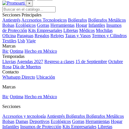
×
Secciones Principales
Antiestrés
Accesorios Tecnologicos
Bolígrafos
Bolígrafos Metálicos
Bolsas
Ecológicos
Gorras
Herramientas
Hogar
Infantiles
Insumos
de Protección
Kits Empresariales
Libretas
Médicos
Mochilas
Oficina
Paraguas
Regalos
Relojes
Tazas y Vasos
Termos y Cilindros
Textiles
Usb
Viaje
Marcas
Bic
Optima
Hecho en México
Temporadas
Lluvias
Agendas 2027
Regreso a clases
15 de Septiembre
Octubre
Rosa
Día de Muertos
Contacto
Whatsapp Directo
Ubicación
Marcas
Bic
Optima
Hecho en México
Secciones
Accesorios y tecnología
Antiestrés
Bolígrafos
Bolígrafos Metálicos
Bolsas
Damas
Deportivos
Ecológicos
Gorras
Herramientas
Hogar
Infantiles
Insumos de Protección
Kits Empresariales
Libretas