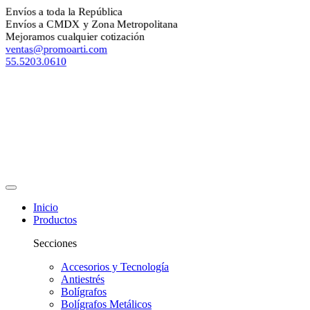
nvíos a toda la República
nvíos a CMDX y Zona Metropolitana
ejoramos cualquier cotización
entas@promoarti.com
5.5203.0610
Inicio
Productos
Secciones
Accesorios y Tecnología
Antiestrés
Bolígrafos
Bolígrafos Metálicos