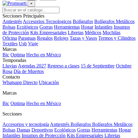
×
Secciones Principales
Antiestrés
Accesorios Tecnologicos
Bolígrafos
Bolígrafos Metálicos
Bolsas
Ecológicos
Gorras
Herramientas
Hogar
Infantiles
Insumos
de Protección
Kits Empresariales
Libretas
Médicos
Mochilas
Oficina
Paraguas
Regalos
Relojes
Tazas y Vasos
Termos y Cilindros
Textiles
Usb
Viaje
Marcas
Bic
Optima
Hecho en México
Temporadas
Lluvias
Agendas 2027
Regreso a clases
15 de Septiembre
Octubre
Rosa
Día de Muertos
Contacto
Whatsapp Directo
Ubicación
Marcas
Bic
Optima
Hecho en México
Secciones
Accesorios y tecnología
Antiestrés
Bolígrafos
Bolígrafos Metálicos
Bolsas
Damas
Deportivos
Ecológicos
Gorras
Herramientas
Hogar
Infantiles
Insumos de Protección
Kits Empresariales
Libretas