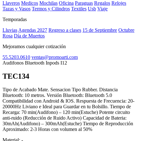
Llaveros
Medicos
Mochilas
Oficina
Paraguas
Regalos
Relojes
Tazas y Vasos
Termos y Cilindros
Textiles
Usb
Viaje
Temporadas
Lluvias
Agendas 2027
Regreso a clases
15 de Septiembre
Octubre
Rosa
Día de Muertos
Mejoramos cualquier cotización
55.5203.0610
ventas@promoarti.com
Audifonos Bluetooth Inpods I12
TEC134
CAT0010
Tipo de Acabado Mate. Sensacion Tipo Rubber. Distancia
Bluetooth: 10 metros. Versión Bluetooth: Bluetooth 5.0
Compatibilidad con Android & IOS. Respuesta de Frecuencia: 20-
20000Hz Liviano e Ideal para Guardar en tu Bolsillo. Tiempo de
Recarga: 70 min(Audifono) – 120 min(Estuche) Potente circuito
anti-ruido (Reducción de Ruido Activo) Capacidad de Bateria:
30mAh(Audifono) – 300mAh(Estuche) Tiempo de Reproducción
Aproximado: 2-3 Horas con volumen al 50%
Material:
-