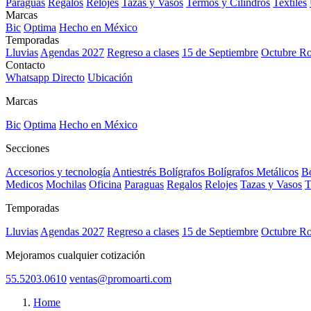
Paraguas
Regalos
Relojes
Tazas y Vasos
Termos y Cilindros
Textiles
Marcas
Bic
Optima
Hecho en México
Temporadas
Lluvias
Agendas 2027
Regreso a clases
15 de Septiembre
Octubre R
Contacto
Whatsapp Directo
Ubicación
Marcas
Bic
Optima
Hecho en México
Secciones
Accesorios y tecnología
Antiestrés
Bolígrafos
Bolígrafos Metálicos
Bo
Medicos
Mochilas
Oficina
Paraguas
Regalos
Relojes
Tazas y Vasos
T
Temporadas
Lluvias
Agendas 2027
Regreso a clases
15 de Septiembre
Octubre R
Mejoramos cualquier cotización
55.5203.0610
ventas@promoarti.com
Home