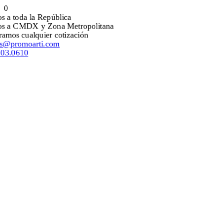
0
Envíos a toda la República
Envíos a CMDX y Zona Metropolitana
Mejoramos cualquier cotización
ventas@promoarti.com
55.5203.0610