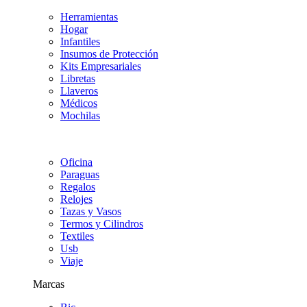
Herramientas
Hogar
Infantiles
Insumos de Protección
Kits Empresariales
Libretas
Llaveros
Médicos
Mochilas
Oficina
Paraguas
Regalos
Relojes
Tazas y Vasos
Termos y Cilindros
Textiles
Usb
Viaje
Marcas