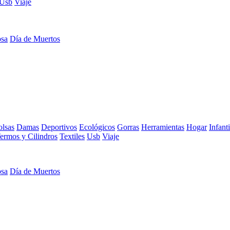
Usb
Viaje
osa
Día de Muertos
lsas
Damas
Deportivos
Ecológicos
Gorras
Herramientas
Hogar
Infanti
ermos y Cilindros
Textiles
Usb
Viaje
osa
Día de Muertos