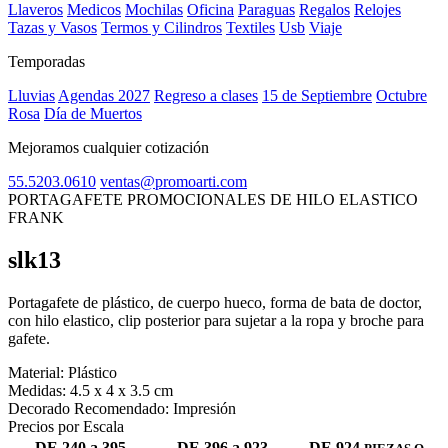
Llaveros
Medicos
Mochilas
Oficina
Paraguas
Regalos
Relojes
Tazas y Vasos
Termos y Cilindros
Textiles
Usb
Viaje
Temporadas
Lluvias
Agendas 2027
Regreso a clases
15 de Septiembre
Octubre
Rosa
Día de Muertos
Mejoramos cualquier cotización
55.5203.0610
ventas@promoarti.com
PORTAGAFETE PROMOCIONALES DE HILO ELASTICO
FRANK
slk13
CAT0005
Portagafete de plástico, de cuerpo hueco, forma de bata de doctor,
con hilo elastico, clip posterior para sujetar a la ropa y broche para
gafete.
Material:
Plástico
Medidas:
4.5 x 4 x 3.5 cm
Decorado Recomendado:
Impresión
Precios por Escala
DE 240 a 395
DE 396 a 923
DE 924