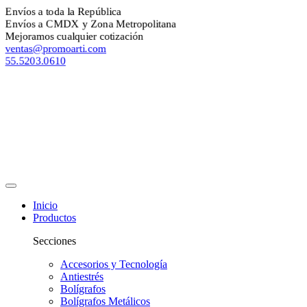
nvíos a toda la República
nvíos a CMDX y Zona Metropolitana
ejoramos cualquier cotización
entas@promoarti.com
5.5203.0610
Inicio
Productos
Secciones
Accesorios y Tecnología
Antiestrés
Bolígrafos
Bolígrafos Metálicos