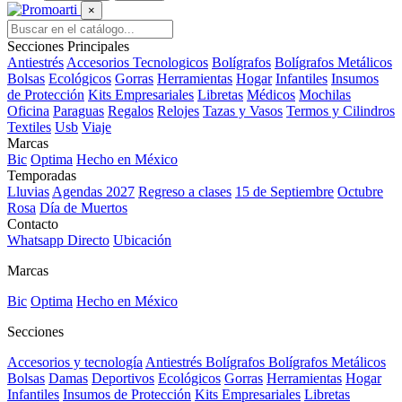
×
Secciones Principales
Antiestrés
Accesorios Tecnologicos
Bolígrafos
Bolígrafos Metálicos
Bolsas
Ecológicos
Gorras
Herramientas
Hogar
Infantiles
Insumos
de Protección
Kits Empresariales
Libretas
Médicos
Mochilas
Oficina
Paraguas
Regalos
Relojes
Tazas y Vasos
Termos y Cilindros
Textiles
Usb
Viaje
Marcas
Bic
Optima
Hecho en México
Temporadas
Lluvias
Agendas 2027
Regreso a clases
15 de Septiembre
Octubre
Rosa
Día de Muertos
Contacto
Whatsapp Directo
Ubicación
Marcas
Bic
Optima
Hecho en México
Secciones
Accesorios y tecnología
Antiestrés
Bolígrafos
Bolígrafos Metálicos
Bolsas
Damas
Deportivos
Ecológicos
Gorras
Herramientas
Hogar
Infantiles
Insumos de Protección
Kits Empresariales
Libretas