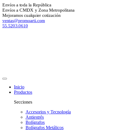
nvíos a toda la República
nvíos a CMDX y Zona Metropolitana
ejoramos cualquier cotización
entas@promoarti.com
5.5203.0610
Inicio
Productos
Secciones
Accesorios y Tecnología
Antiestrés
Bolígrafos
Bolígrafos Metálicos