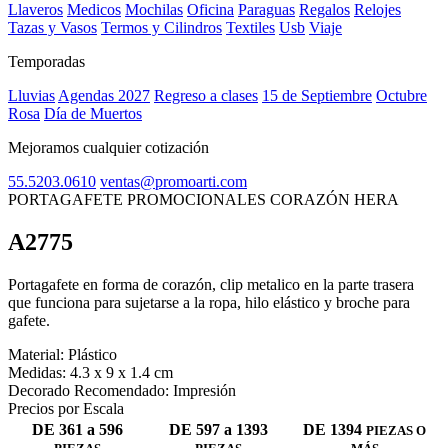
Llaveros
Medicos
Mochilas
Oficina
Paraguas
Regalos
Relojes
Tazas y Vasos
Termos y Cilindros
Textiles
Usb
Viaje
Temporadas
Lluvias
Agendas 2027
Regreso a clases
15 de Septiembre
Octubre
Rosa
Día de Muertos
Mejoramos cualquier cotización
55.5203.0610
ventas@promoarti.com
PORTAGAFETE PROMOCIONALES CORAZÓN HERA
A2775
CAT0005
Portagafete en forma de corazón, clip metalico en la parte trasera
que funciona para sujetarse a la ropa, hilo elástico y broche para
gafete.
Material:
Plástico
Medidas:
4.3 x 9 x 1.4 cm
Decorado Recomendado:
Impresión
Precios por Escala
DE 361 a 596
DE 597 a 1393
DE 1394
PIEZAS O