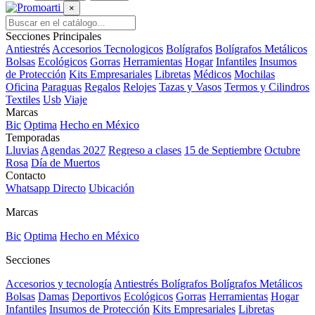
×
Secciones Principales
Antiestrés
Accesorios Tecnologicos
Bolígrafos
Bolígrafos Metálicos
Bolsas
Ecológicos
Gorras
Herramientas
Hogar
Infantiles
Insumos
de Protección
Kits Empresariales
Libretas
Médicos
Mochilas
Oficina
Paraguas
Regalos
Relojes
Tazas y Vasos
Termos y Cilindros
Textiles
Usb
Viaje
Marcas
Bic
Optima
Hecho en México
Temporadas
Lluvias
Agendas 2027
Regreso a clases
15 de Septiembre
Octubre
Rosa
Día de Muertos
Contacto
Whatsapp Directo
Ubicación
Marcas
Bic
Optima
Hecho en México
Secciones
Accesorios y tecnología
Antiestrés
Bolígrafos
Bolígrafos Metálicos
Bolsas
Damas
Deportivos
Ecológicos
Gorras
Herramientas
Hogar
Infantiles
Insumos de Protección
Kits Empresariales
Libretas