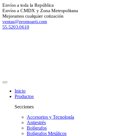
nvíos a toda la República
nvíos a CMDX y Zona Metropolitana
ejoramos cualquier cotización
entas@promoarti.com
5.5203.0610
Inicio
Productos
Secciones
Accesorios y Tecnología
Antiestrés
Bolígrafos
Bolígrafos Metálicos