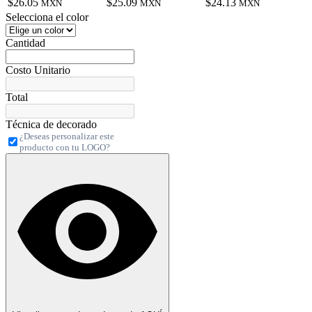
$26.05
$25.09
$24.13
MXN
MXN
MXN
Selecciona el color
Cantidad
Costo Unitario
Total
Técnica de decorado
¿Deseas personalizar este
producto con tu LOGO?