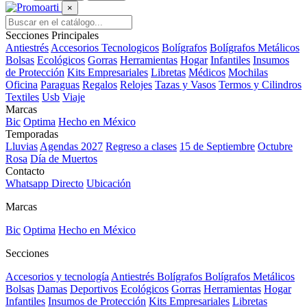
×
Secciones Principales
Antiestrés
Accesorios Tecnologicos
Bolígrafos
Bolígrafos Metálicos
Bolsas
Ecológicos
Gorras
Herramientas
Hogar
Infantiles
Insumos
de Protección
Kits Empresariales
Libretas
Médicos
Mochilas
Oficina
Paraguas
Regalos
Relojes
Tazas y Vasos
Termos y Cilindros
Textiles
Usb
Viaje
Marcas
Bic
Optima
Hecho en México
Temporadas
Lluvias
Agendas 2027
Regreso a clases
15 de Septiembre
Octubre
Rosa
Día de Muertos
Contacto
Whatsapp Directo
Ubicación
Marcas
Bic
Optima
Hecho en México
Secciones
Accesorios y tecnología
Antiestrés
Bolígrafos
Bolígrafos Metálicos
Bolsas
Damas
Deportivos
Ecológicos
Gorras
Herramientas
Hogar
Infantiles
Insumos de Protección
Kits Empresariales
Libretas