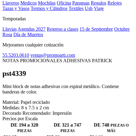
Llaveros
Medicos
Mochilas
Oficina
Paraguas
Regalos
Relojes
Tazas y Vasos
Termos y Cilindros
Textiles
Usb
Viaje
Temporadas
Lluvias
Agendas 2027
Regreso a clases
15 de Septiembre
Octubre
Rosa
Día de Muertos
Mejoramos cualquier cotización
55.5203.0610
ventas@promoarti.com
NOTAS PROMOCIONALES ADHESIVAS PATRICK
pst4339
CAT0005
Mini block de notas adhesivas con espiral metálico. Contiene
banderas de color.
Material:
Papel reciclado
Medidas:
8 x 7.5 x 2 cm
Decorado Recomendado:
Impresión
Precios por Escala
DE 194 a 320
DE 321 a 747
DE 748
PIEZAS O
PIEZAS
PIEZAS
MÁS