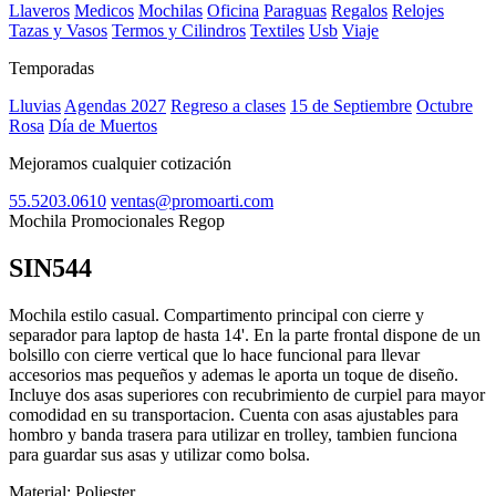
Llaveros
Medicos
Mochilas
Oficina
Paraguas
Regalos
Relojes
Tazas y Vasos
Termos y Cilindros
Textiles
Usb
Viaje
Temporadas
Lluvias
Agendas 2027
Regreso a clases
15 de Septiembre
Octubre
Rosa
Día de Muertos
Mejoramos cualquier cotización
55.5203.0610
ventas@promoarti.com
Mochila Promocionales Regop
SIN544
CAT0004
Mochila estilo casual. Compartimento principal con cierre y
separador para laptop de hasta 14'. En la parte frontal dispone de un
bolsillo con cierre vertical que lo hace funcional para llevar
accesorios mas pequeños y ademas le aporta un toque de diseño.
Incluye dos asas superiores con recubrimiento de curpiel para mayor
comodidad en su transportacion. Cuenta con asas ajustables para
hombro y banda trasera para utilizar en trolley, tambien funciona
para guardar sus asas y utilizar como bolsa.
Material:
Poliester