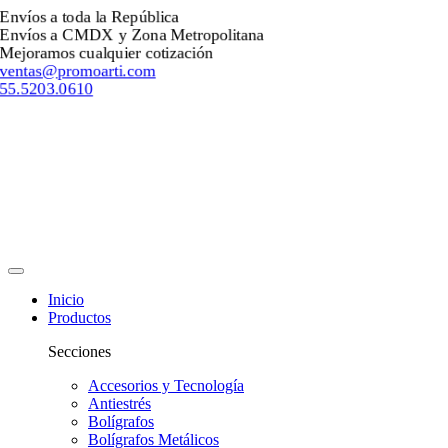
nvíos a toda la República
nvíos a CMDX y Zona Metropolitana
ejoramos cualquier cotización
entas@promoarti.com
5.5203.0610
Inicio
Productos
Secciones
Accesorios y Tecnología
Antiestrés
Bolígrafos
Bolígrafos Metálicos