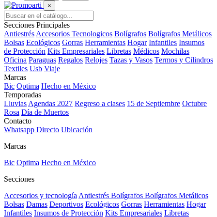
×
Secciones Principales
Antiestrés
Accesorios Tecnologicos
Bolígrafos
Bolígrafos Metálicos
Bolsas
Ecológicos
Gorras
Herramientas
Hogar
Infantiles
Insumos
de Protección
Kits Empresariales
Libretas
Médicos
Mochilas
Oficina
Paraguas
Regalos
Relojes
Tazas y Vasos
Termos y Cilindros
Textiles
Usb
Viaje
Marcas
Bic
Optima
Hecho en México
Temporadas
Lluvias
Agendas 2027
Regreso a clases
15 de Septiembre
Octubre
Rosa
Día de Muertos
Contacto
Whatsapp Directo
Ubicación
Marcas
Bic
Optima
Hecho en México
Secciones
Accesorios y tecnología
Antiestrés
Bolígrafos
Bolígrafos Metálicos
Bolsas
Damas
Deportivos
Ecológicos
Gorras
Herramientas
Hogar
Infantiles
Insumos de Protección
Kits Empresariales
Libretas