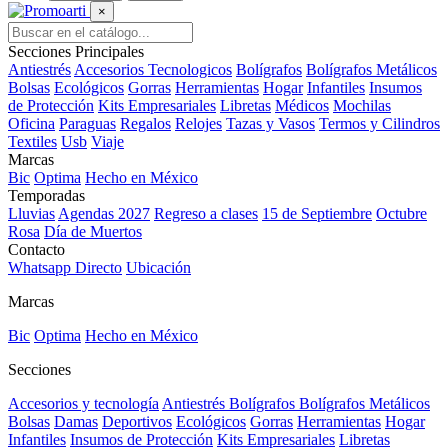
×
Secciones Principales
Antiestrés
Accesorios Tecnologicos
Bolígrafos
Bolígrafos Metálicos
Bolsas
Ecológicos
Gorras
Herramientas
Hogar
Infantiles
Insumos
de Protección
Kits Empresariales
Libretas
Médicos
Mochilas
Oficina
Paraguas
Regalos
Relojes
Tazas y Vasos
Termos y Cilindros
Textiles
Usb
Viaje
Marcas
Bic
Optima
Hecho en México
Temporadas
Lluvias
Agendas 2027
Regreso a clases
15 de Septiembre
Octubre
Rosa
Día de Muertos
Contacto
Whatsapp Directo
Ubicación
Marcas
Bic
Optima
Hecho en México
Secciones
Accesorios y tecnología
Antiestrés
Bolígrafos
Bolígrafos Metálicos
Bolsas
Damas
Deportivos
Ecológicos
Gorras
Herramientas
Hogar
Infantiles
Insumos de Protección
Kits Empresariales
Libretas