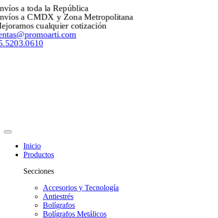
Envíos a toda la República
Envíos a CMDX y Zona Metropolitana
Mejoramos cualquier cotización
ventas@promoarti.com
55.5203.0610
Inicio
Productos
Secciones
Accesorios y Tecnología
Antiestrés
Bolígrafos
Bolígrafos Metálicos