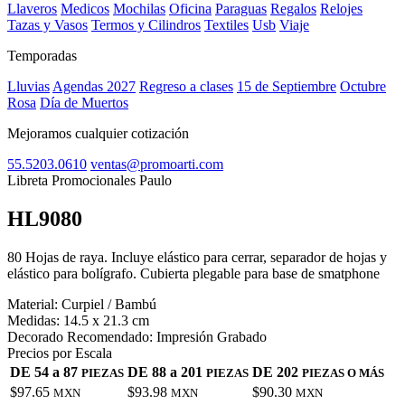
Llaveros
Medicos
Mochilas
Oficina
Paraguas
Regalos
Relojes
Tazas y Vasos
Termos y Cilindros
Textiles
Usb
Viaje
Temporadas
Lluvias
Agendas 2027
Regreso a clases
15 de Septiembre
Octubre
Rosa
Día de Muertos
Mejoramos cualquier cotización
55.5203.0610
ventas@promoarti.com
Libreta Promocionales Paulo
HL9080
CAT0004
80 Hojas de raya. Incluye elástico para cerrar, separador de hojas y
elástico para bolígrafo. Cubierta plegable para base de smatphone
Material:
Curpiel / Bambú
Medidas:
14.5 x 21.3 cm
Decorado Recomendado:
Impresión Grabado
Precios por Escala
DE 54 a 87
DE 88 a 201
DE 202
PIEZAS
PIEZAS
PIEZAS O MÁS
$97.65
$93.98
$90.30
MXN
MXN
MXN