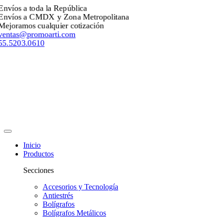
Envíos a toda la República
Envíos a CMDX y Zona Metropolitana
Mejoramos cualquier cotización
ventas@promoarti.com
55.5203.0610
Inicio
Productos
Secciones
Accesorios y Tecnología
Antiestrés
Bolígrafos
Bolígrafos Metálicos