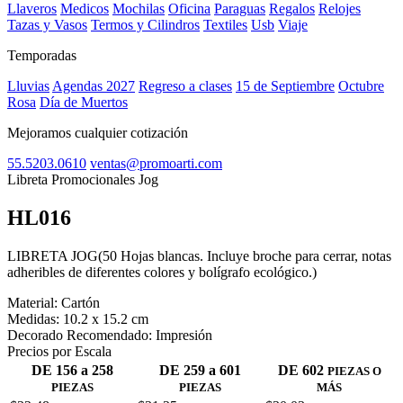
Llaveros
Medicos
Mochilas
Oficina
Paraguas
Regalos
Relojes
Tazas y Vasos
Termos y Cilindros
Textiles
Usb
Viaje
Temporadas
Lluvias
Agendas 2027
Regreso a clases
15 de Septiembre
Octubre
Rosa
Día de Muertos
Mejoramos cualquier cotización
55.5203.0610
ventas@promoarti.com
Libreta Promocionales Jog
HL016
CAT0004
LIBRETA JOG(50 Hojas blancas. Incluye broche para cerrar, notas
adheribles de diferentes colores y bolígrafo ecológico.)
Material:
Cartón
Medidas:
10.2 x 15.2 cm
Decorado Recomendado:
Impresión
Precios por Escala
DE 156 a 258
DE 259 a 601
DE 602
PIEZAS O
PIEZAS
PIEZAS
MÁS