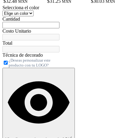
$32.48
$31.25
$30.03
MXN
MXN
MXN
Selecciona el color
Cantidad
Costo Unitario
Total
Técnica de decorado
¿Deseas personalizar este
producto con tu LOGO?