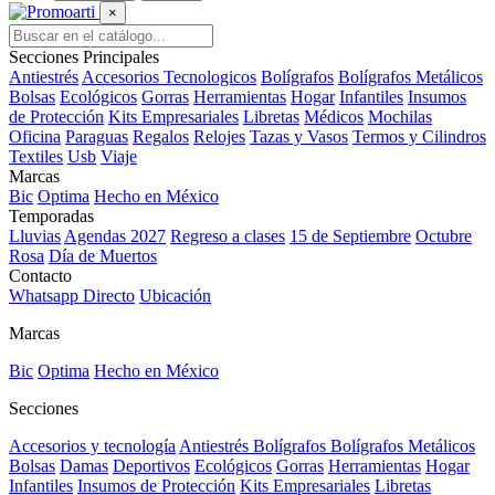
×
Secciones Principales
Antiestrés
Accesorios Tecnologicos
Bolígrafos
Bolígrafos Metálicos
Bolsas
Ecológicos
Gorras
Herramientas
Hogar
Infantiles
Insumos
de Protección
Kits Empresariales
Libretas
Médicos
Mochilas
Oficina
Paraguas
Regalos
Relojes
Tazas y Vasos
Termos y Cilindros
Textiles
Usb
Viaje
Marcas
Bic
Optima
Hecho en México
Temporadas
Lluvias
Agendas 2027
Regreso a clases
15 de Septiembre
Octubre
Rosa
Día de Muertos
Contacto
Whatsapp Directo
Ubicación
Marcas
Bic
Optima
Hecho en México
Secciones
Accesorios y tecnología
Antiestrés
Bolígrafos
Bolígrafos Metálicos
Bolsas
Damas
Deportivos
Ecológicos
Gorras
Herramientas
Hogar
Infantiles
Insumos de Protección
Kits Empresariales
Libretas