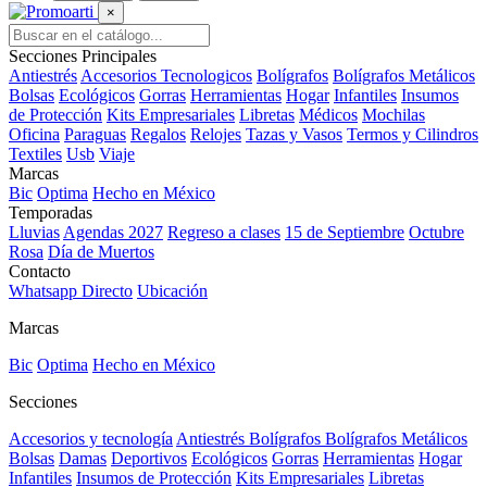
×
Secciones Principales
Antiestrés
Accesorios Tecnologicos
Bolígrafos
Bolígrafos Metálicos
Bolsas
Ecológicos
Gorras
Herramientas
Hogar
Infantiles
Insumos
de Protección
Kits Empresariales
Libretas
Médicos
Mochilas
Oficina
Paraguas
Regalos
Relojes
Tazas y Vasos
Termos y Cilindros
Textiles
Usb
Viaje
Marcas
Bic
Optima
Hecho en México
Temporadas
Lluvias
Agendas 2027
Regreso a clases
15 de Septiembre
Octubre
Rosa
Día de Muertos
Contacto
Whatsapp Directo
Ubicación
Marcas
Bic
Optima
Hecho en México
Secciones
Accesorios y tecnología
Antiestrés
Bolígrafos
Bolígrafos Metálicos
Bolsas
Damas
Deportivos
Ecológicos
Gorras
Herramientas
Hogar
Infantiles
Insumos de Protección
Kits Empresariales
Libretas