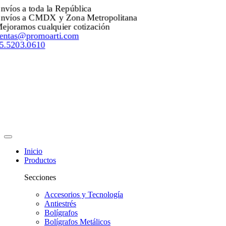
Envíos a toda la República
Envíos a CMDX y Zona Metropolitana
Mejoramos cualquier cotización
ventas@promoarti.com
55.5203.0610
Inicio
Productos
Secciones
Accesorios y Tecnología
Antiestrés
Bolígrafos
Bolígrafos Metálicos