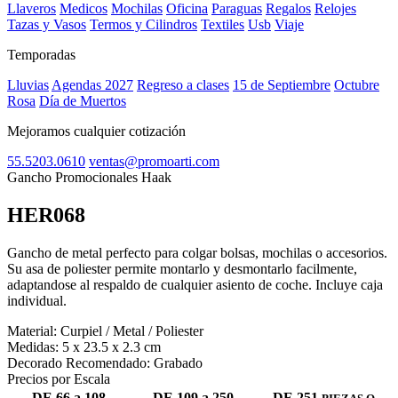
Llaveros
Medicos
Mochilas
Oficina
Paraguas
Regalos
Relojes
Tazas y Vasos
Termos y Cilindros
Textiles
Usb
Viaje
Temporadas
Lluvias
Agendas 2027
Regreso a clases
15 de Septiembre
Octubre
Rosa
Día de Muertos
Mejoramos cualquier cotización
55.5203.0610
ventas@promoarti.com
Gancho Promocionales Haak
HER068
CAT0004
Gancho de metal perfecto para colgar bolsas, mochilas o accesorios.
Su asa de poliester permite montarlo y desmontarlo facilmente,
adaptandose al respaldo de cualquier asiento de coche. Incluye caja
individual.
Material:
Curpiel / Metal / Poliester
Medidas:
5 x 23.5 x 2.3 cm
Decorado Recomendado:
Grabado
Precios por Escala
DE 66 a 108
DE 109 a 250
DE 251