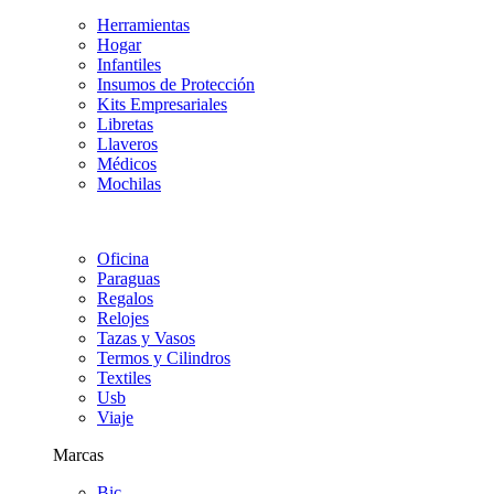
Herramientas
Hogar
Infantiles
Insumos de Protección
Kits Empresariales
Libretas
Llaveros
Médicos
Mochilas
Oficina
Paraguas
Regalos
Relojes
Tazas y Vasos
Termos y Cilindros
Textiles
Usb
Viaje
Marcas
Bic