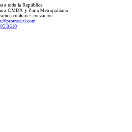
Envíos a toda la República
Envíos a CMDX y Zona Metropolitana
Mejoramos cualquier cotización
ventas@promoarti.com
55.5203.0610