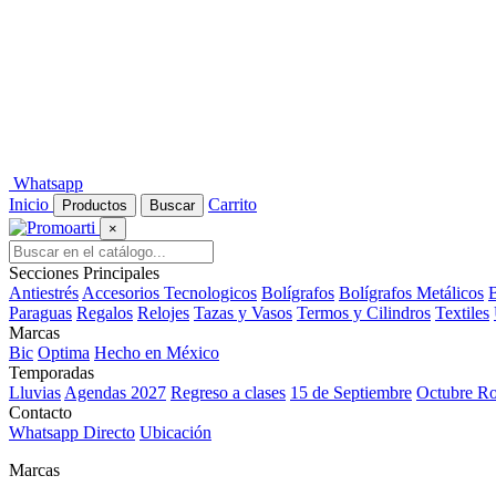
Whatsapp
Inicio
Carrito
Productos
Buscar
×
Secciones Principales
Antiestrés
Accesorios Tecnologicos
Bolígrafos
Bolígrafos Metálicos
B
Paraguas
Regalos
Relojes
Tazas y Vasos
Termos y Cilindros
Textiles
Marcas
Bic
Optima
Hecho en México
Temporadas
Lluvias
Agendas 2027
Regreso a clases
15 de Septiembre
Octubre R
Contacto
Whatsapp Directo
Ubicación
Marcas