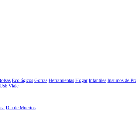
olsas
Ecológicos
Gorras
Herramientas
Hogar
Infantiles
Insumos de Pr
Usb
Viaje
osa
Día de Muertos