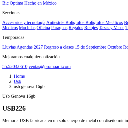
Bic
Optima
Hecho en México
Secciones
Accesorios y tecnología
Antiestrés
Bolígrafos
Bolígrafos Metálicos
Bo
Medicos
Mochilas
Oficina
Paraguas
Regalos
Relojes
Tazas y Vasos
T
Temporadas
Lluvias
Agendas 2027
Regreso a clases
15 de Septiembre
Octubre R
Mejoramos cualquier cotización
55.5203.0610
ventas@promoarti.com
Home
Usb
usb genova 16gb
Usb Genova 16gb
USB226
CAT0010
Memoria USB fabricada en un solo cuerpo de metal con diseño minima