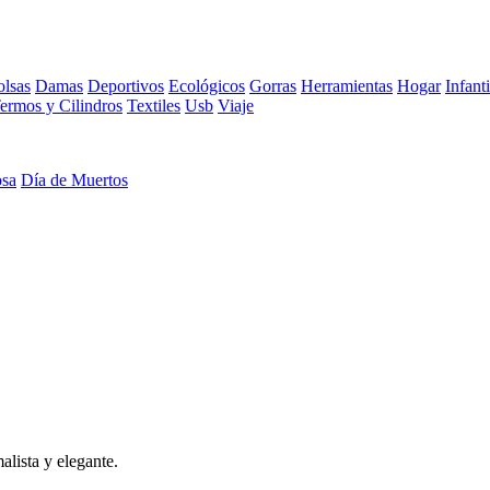
lsas
Damas
Deportivos
Ecológicos
Gorras
Herramientas
Hogar
Infanti
ermos y Cilindros
Textiles
Usb
Viaje
osa
Día de Muertos
lista y elegante.