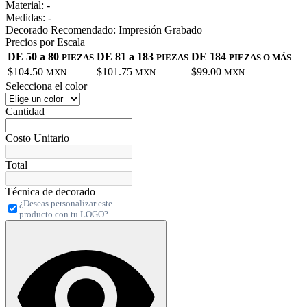
Material:
-
Medidas:
-
Decorado Recomendado:
Impresión Grabado
Precios por Escala
DE 50 a 80
DE 81 a 183
DE 184
PIEZAS
PIEZAS
PIEZAS O MÁS
$104.50
$101.75
$99.00
MXN
MXN
MXN
Selecciona el color
Cantidad
Costo Unitario
Total
Técnica de decorado
¿Deseas personalizar este
producto con tu LOGO?