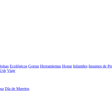
olsas
Ecológicos
Gorras
Herramientas
Hogar
Infantiles
Insumos de Pr
Usb
Viaje
osa
Día de Muertos