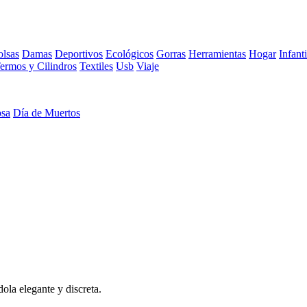
lsas
Damas
Deportivos
Ecológicos
Gorras
Herramientas
Hogar
Infanti
ermos y Cilindros
Textiles
Usb
Viaje
osa
Día de Muertos
ola elegante y discreta.