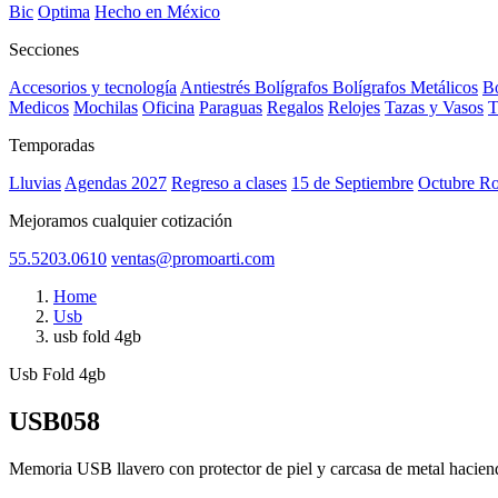
Bic
Optima
Hecho en México
Secciones
Accesorios y tecnología
Antiestrés
Bolígrafos
Bolígrafos Metálicos
Bo
Medicos
Mochilas
Oficina
Paraguas
Regalos
Relojes
Tazas y Vasos
T
Temporadas
Lluvias
Agendas 2027
Regreso a clases
15 de Septiembre
Octubre R
Mejoramos cualquier cotización
55.5203.0610
ventas@promoarti.com
Home
Usb
usb fold 4gb
Usb Fold 4gb
USB058
CAT0010
Memoria USB llavero con protector de piel y carcasa de metal haciend