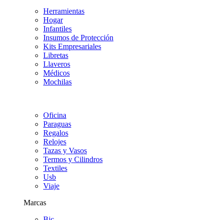
Herramientas
Hogar
Infantiles
Insumos de Protección
Kits Empresariales
Libretas
Llaveros
Médicos
Mochilas
Oficina
Paraguas
Regalos
Relojes
Tazas y Vasos
Termos y Cilindros
Textiles
Usb
Viaje
Marcas
Bic