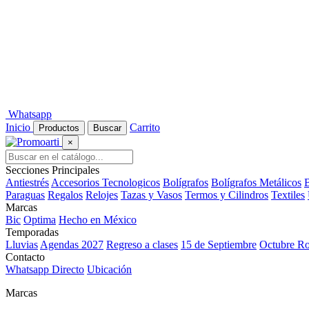
Whatsapp
Inicio
Carrito
Productos
Buscar
×
Secciones Principales
Antiestrés
Accesorios Tecnologicos
Bolígrafos
Bolígrafos Metálicos
B
Paraguas
Regalos
Relojes
Tazas y Vasos
Termos y Cilindros
Textiles
Marcas
Bic
Optima
Hecho en México
Temporadas
Lluvias
Agendas 2027
Regreso a clases
15 de Septiembre
Octubre R
Contacto
Whatsapp Directo
Ubicación
Marcas