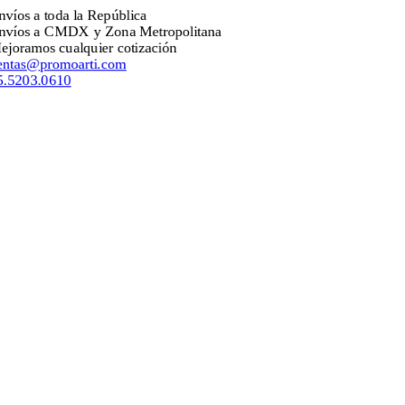
os a toda la República
os a CMDX y Zona Metropolitana
ramos cualquier cotización
as@promoarti.com
203.0610