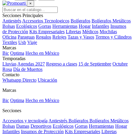
×
Secciones Principales
Antiestrés
Accesorios Tecnologicos
Bolígrafos
Bolígrafos Metálicos
Bolsas
Ecológicos
Gorras
Herramientas
Hogar
Infantiles
Insumos
de Protección
Kits Empresariales
Libretas
Médicos
Mochilas
Oficina
Paraguas
Regalos
Relojes
Tazas y Vasos
Termos y Cilindros
Textiles
Usb
Viaje
Marcas
Bic
Optima
Hecho en México
Temporadas
Lluvias
Agendas 2027
Regreso a clases
15 de Septiembre
Octubre
Rosa
Día de Muertos
Contacto
Whatsapp Directo
Ubicación
Marcas
Bic
Optima
Hecho en México
Secciones
Accesorios y tecnología
Antiestrés
Bolígrafos
Bolígrafos Metálicos
Bolsas
Damas
Deportivos
Ecológicos
Gorras
Herramientas
Hogar
Infantiles
Insumos de Protección
Kits Empresariales
Libretas