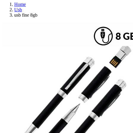
Home
Usb
usb fine 8gb