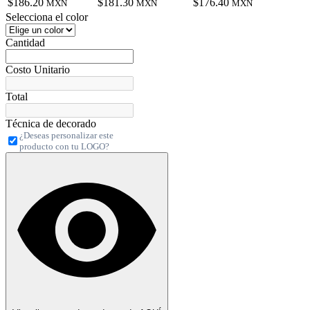
$186.20
$181.30
$176.40
MXN
MXN
MXN
Selecciona el color
Cantidad
Costo Unitario
Total
Técnica de decorado
¿Deseas personalizar este
producto con tu LOGO?