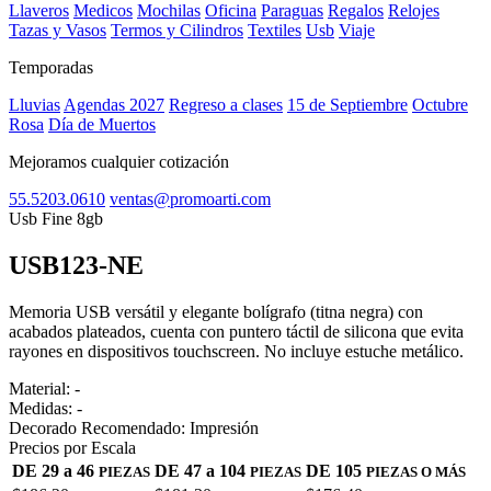
Llaveros
Medicos
Mochilas
Oficina
Paraguas
Regalos
Relojes
Tazas y Vasos
Termos y Cilindros
Textiles
Usb
Viaje
Temporadas
Lluvias
Agendas 2027
Regreso a clases
15 de Septiembre
Octubre
Rosa
Día de Muertos
Mejoramos cualquier cotización
55.5203.0610
ventas@promoarti.com
Usb Fine 8gb
USB123-NE
CAT0010
Memoria USB versátil y elegante bolígrafo (titna negra) con
acabados plateados, cuenta con puntero táctil de silicona que evita
rayones en dispositivos touchscreen. No incluye estuche metálico.
Material:
-
Medidas:
-
Decorado Recomendado:
Impresión
Precios por Escala
DE 29 a 46
DE 47 a 104
DE 105
PIEZAS
PIEZAS
PIEZAS O MÁS